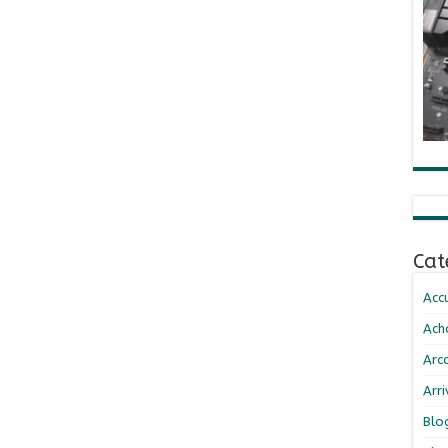
Cat
Accu
Ach
Arc
Arr
Blo