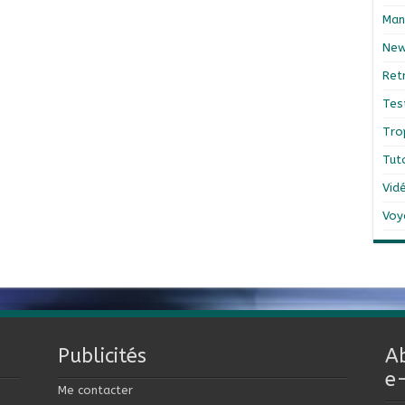
Man
Ne
Ret
Tes
Tro
Tut
Vid
Voy
Publicités
A
e
Me contacter