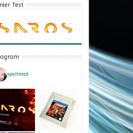
nier Test
tagram
spiritmad