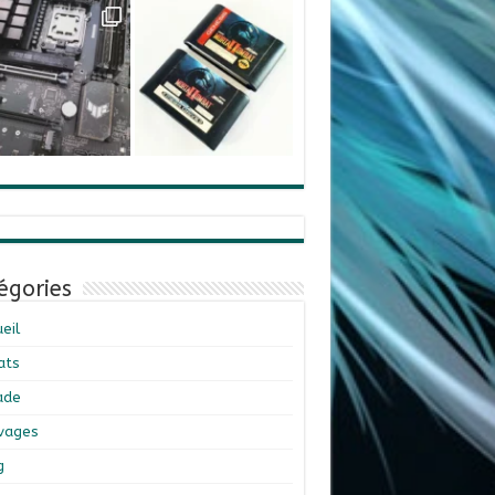
égories
eil
ats
ade
ivages
g