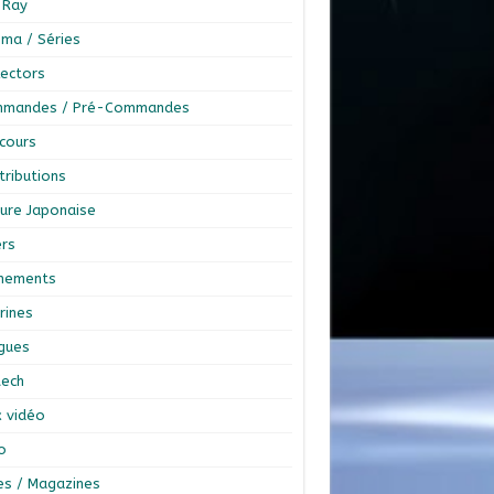
-Ray
éma / Séries
lectors
mandes / Pré-Commandes
cours
tributions
ture Japonaise
ers
nements
rines
ngues
tech
x vidéo
o
res / Magazines