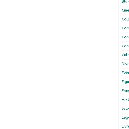
Blu
Cin
Col
Com
Con
Con
Cul
Div
Evé
Figu
Fri
Hi-
Jeu
Leg
Liv