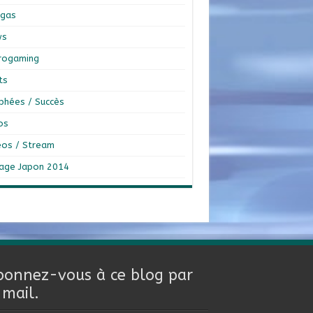
gas
ws
rogaming
ts
phées / Succès
os
éos / Stream
age Japon 2014
bonnez-vous à ce blog par
-mail.