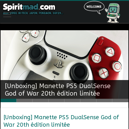
[Unboxing] Manette PS5 DualSense
[Pré-co] Rayman Legends Retold
[PS5] Trophée Platine : Ghost of Yotei
[Unboxing] Manette PS5 DualSense
[PS5] Trophée Platine : Spider-Man 2
[PS5] Trophée Platine : Puzzle Journey
God of War 20th édition limitée
Launch Edition
[Test] Saros – PS5
#13
Mes derniers achats #1
Astro Bot Joyful édition limitée
#12
#11
[Unboxing] Manette PS5 DualSense God of
War 20th édition limitée