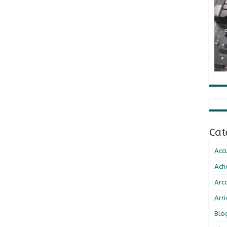
Cat
Accu
Ach
Arc
Arr
Blo