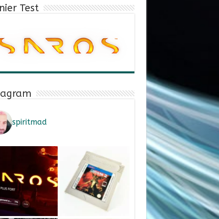
nier Test
tagram
spiritmad