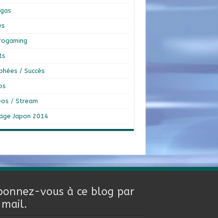
gas
ws
rogaming
ts
phées / Succès
os
éos / Stream
age Japon 2014
bonnez-vous à ce blog par
-mail.