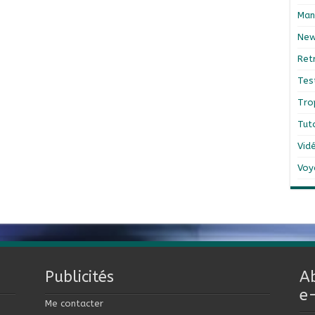
Man
Ne
Ret
Tes
Tro
Tut
Vid
Voy
Publicités
A
e
Me contacter