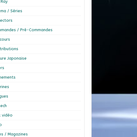
-Ray
éma / Séries
lectors
mandes / Pré-Commandes
cours
tributions
ture Japonaise
ers
nements
rines
ngues
tech
x vidéo
o
res / Magazines