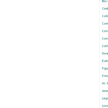
Blu
Cin
Col
Com
Con
Con
Cul
Div
Evé
Figu
Fri
Hi-
Jeu
Leg
Liv