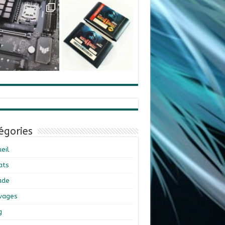
égories
eil
ats
ade
ivages
g