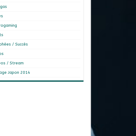
gas
ws
rogaming
ts
phées / Succès
os
éos / Stream
age Japon 2014