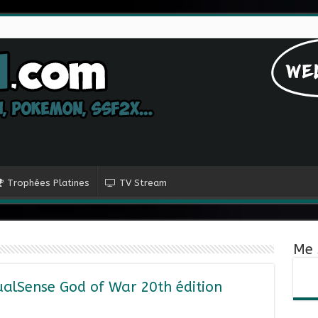
Trophées Platines
TV Stream
Me 
alSense God of War 20th édition