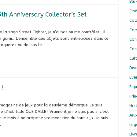
Blu
Cin
5th Anniversary Collector’s Set
Col
Com
e la saga Street Fighter, je n’ai pas su me contrôler… Il
ien garni… L’ensemble des objets sont entreposés dans ce
Con
arquerez au dessus le
Con
Cul
Div
Evé
 !
Figu
Fri
s magasins de jeux pour la deuxième démarque. Je suis
Hi-
d’habitude QUE DALLE ! Vraiment je ne sais pas si c’est
Jeu
ue mais il ne propose vraiment rien du tout >_<. Je suis
…
Leg
Liv