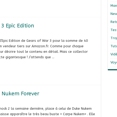
Man
Ne
Ret
 Epic Edition
Tes
Tro
 l’Epic Edition de Gears of War 3 pour la somme de 40
un vendeur tiers sur Amazon.fr. Comme pour chaque
Tut
ur décrire tout le contenu en détail. Mais ce collector
Vid
tte gigantesque ! J’attends que …
Voy
e Nukem Forever
hock 2 la semaine dernière, place à celui de Duke Nukem
 laisse apparaître le très beau buste « Carpe Nukem« . Elle