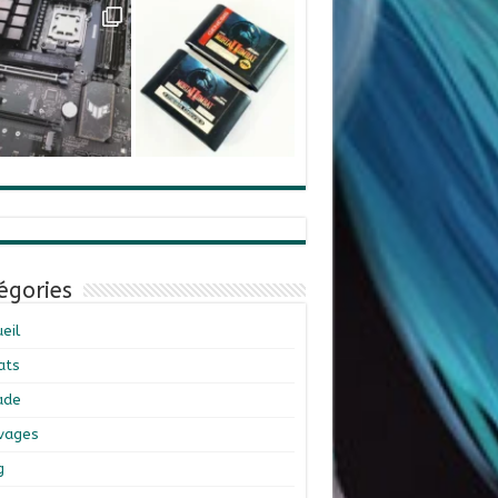
égories
eil
ats
ade
ivages
g