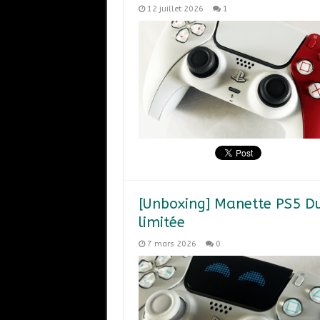
12 juillet 2026
1
[Unboxing] Manette PS5 Du
limitée
7 mars 2026
0