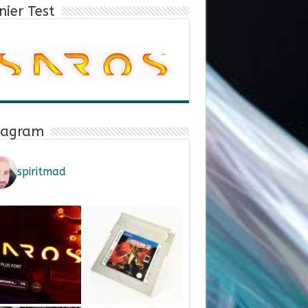
nier Test
tagram
spiritmad