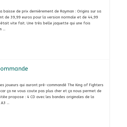
 la baisse de prix dernièrement de Rayman : Origins sur sa
tant de 39,99 euros pour la version normale et de 44,99
était vite fait. Une très belle jaquette qui une fois
n …
é-commande
les joueurs qui auront pré-commandé The King of Fighters
e, car ça ne vous coute pas plus cher et ça nous permet de
imitée propose : 4 CD avec les bandes originales de la
 A3 …