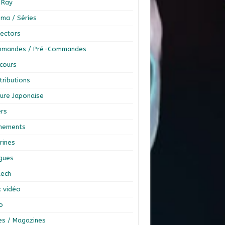
-Ray
éma / Séries
lectors
mandes / Pré-Commandes
cours
tributions
ture Japonaise
ers
nements
rines
ngues
tech
x vidéo
o
res / Magazines