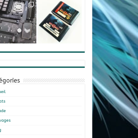
égories
eil
ats
ade
ivages
g