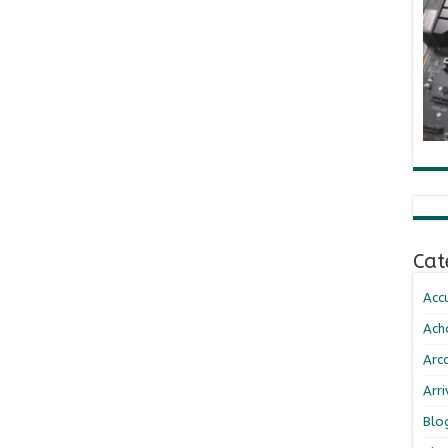
Cat
Accu
Ach
Arc
Arr
Blo