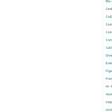
Blu
Cin
Col
Com
Con
Con
Cul
Div
Evé
Figu
Fri
Hi-
Jeu
Leg
Liv