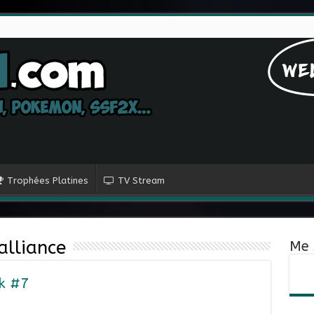
Trophées Platines
TV Stream
alliance
Me 
k #7