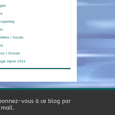
gas
ws
rogaming
ts
phées / Succès
os
éos / Stream
age Japon 2014
bonnez-vous à ce blog par
-mail.