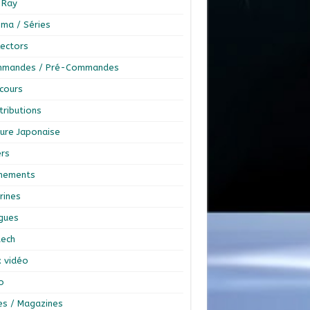
-Ray
éma / Séries
lectors
mandes / Pré-Commandes
cours
tributions
ture Japonaise
ers
nements
rines
ngues
tech
x vidéo
o
res / Magazines