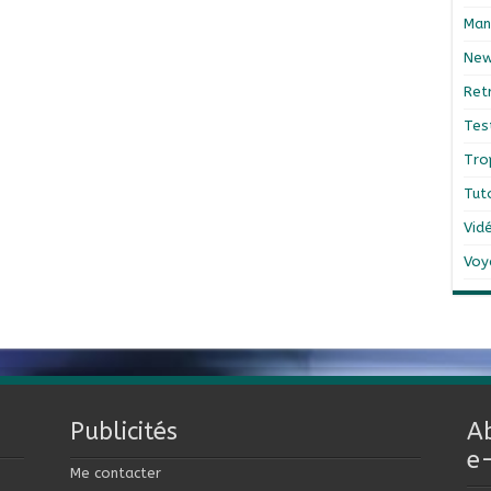
Man
Ne
Ret
Tes
Tro
Tut
Vid
Voy
Publicités
A
e
Me contacter