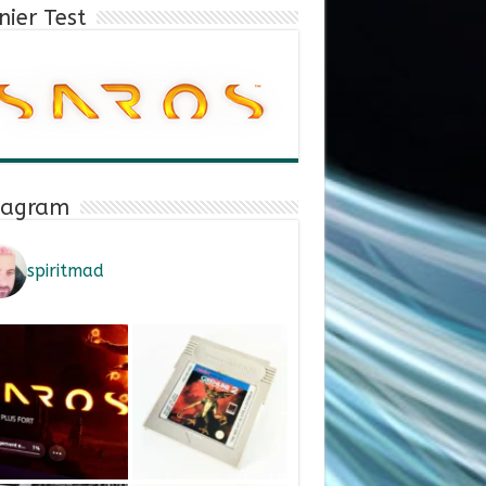
nier Test
tagram
spiritmad