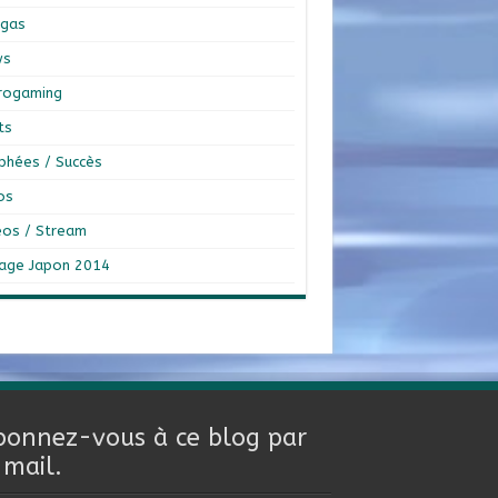
gas
ws
rogaming
ts
phées / Succès
os
éos / Stream
age Japon 2014
bonnez-vous à ce blog par
-mail.