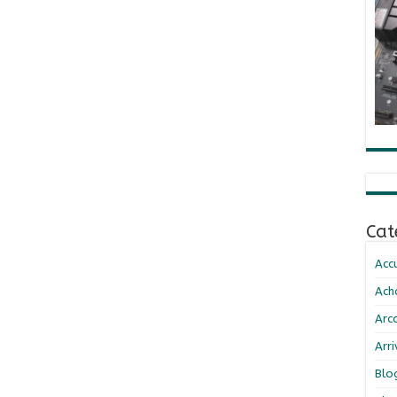
Cat
Accu
Ach
Arc
Arr
Blo