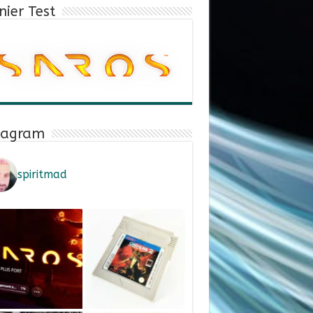
nier Test
tagram
spiritmad