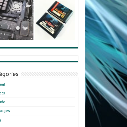
égories
eil
ats
ade
ivages
g