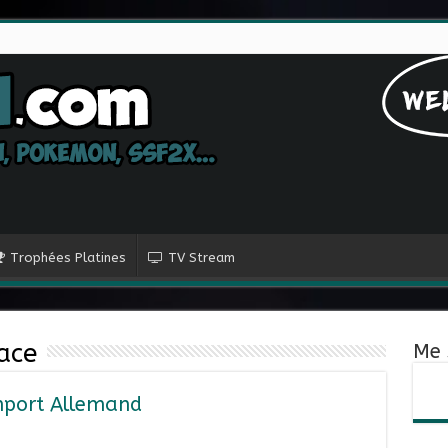
Trophées Platines
TV Stream
ace
Me 
mport Allemand