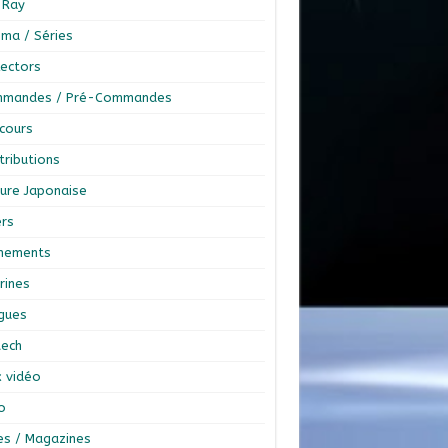
-Ray
éma / Séries
lectors
mandes / Pré-Commandes
cours
tributions
ture Japonaise
ers
nements
rines
ngues
tech
x vidéo
o
res / Magazines