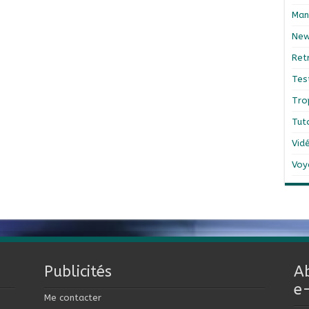
Man
Ne
Ret
Tes
Tro
Tut
Vid
Voy
Publicités
A
e
Me contacter