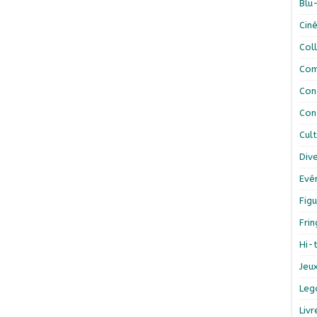
Blu
Cin
Col
Com
Con
Con
Cul
Div
Evé
Figu
Fri
Hi-
Jeu
Leg
Liv