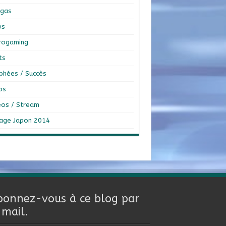
gas
ws
rogaming
ts
phées / Succès
os
éos / Stream
age Japon 2014
bonnez-vous à ce blog par
-mail.