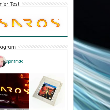
nier Test
tagram
spiritmad