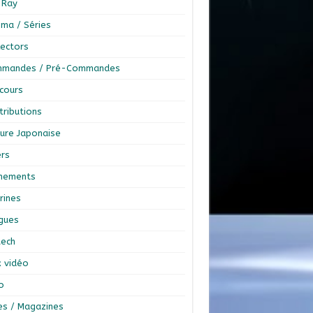
-Ray
éma / Séries
lectors
mandes / Pré-Commandes
cours
tributions
ture Japonaise
ers
nements
rines
ngues
tech
x vidéo
o
res / Magazines