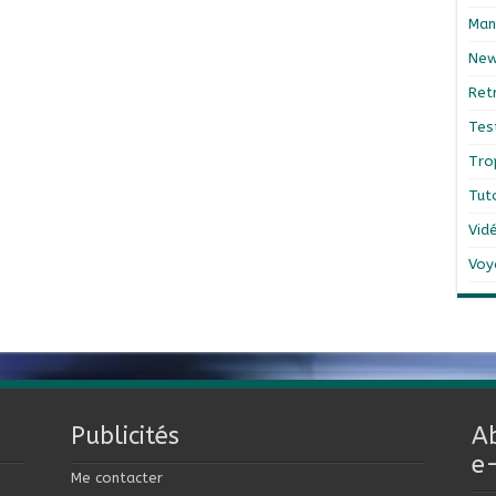
Man
Ne
Ret
Tes
Tro
Tut
Vid
Voy
Publicités
A
e
Me contacter