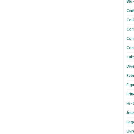
Blu
Cin
Col
Com
Con
Con
Cul
Div
Evé
Figu
Fri
Hi-
Jeu
Leg
Liv