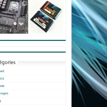
égories
eil
ats
ade
ivages
g