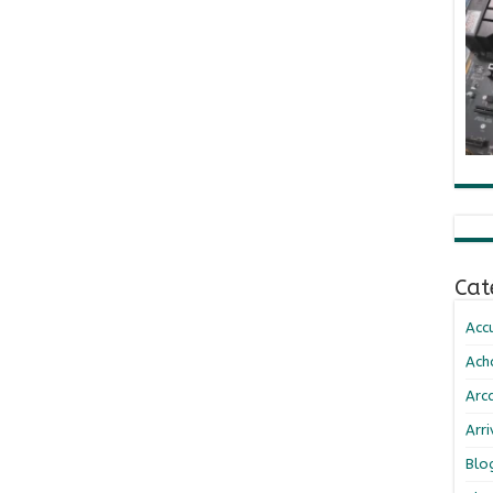
Cat
Accu
Ach
Arc
Arr
Blo