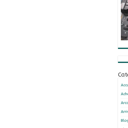
Cat
Accu
Ach
Arc
Arr
Blo