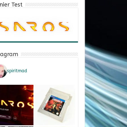
nier Test
tagram
spiritmad