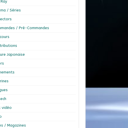
-Ray
éma / Séries
lectors
mandes / Pré-Commandes
cours
tributions
ture Japonaise
ers
nements
rines
ngues
tech
x vidéo
o
res / Magazines