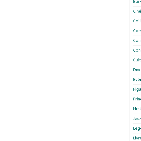
Blu
Cin
Col
Com
Con
Con
Cul
Div
Evé
Figu
Fri
Hi-
Jeu
Leg
Liv