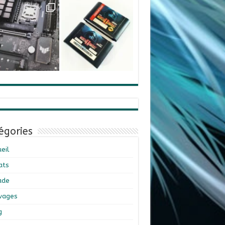
égories
eil
ats
ade
ivages
g