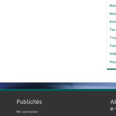
Man
Ne
Ret
Tes
Tro
Tut
Vid
Voy
Publicités
A
e
Me contacter