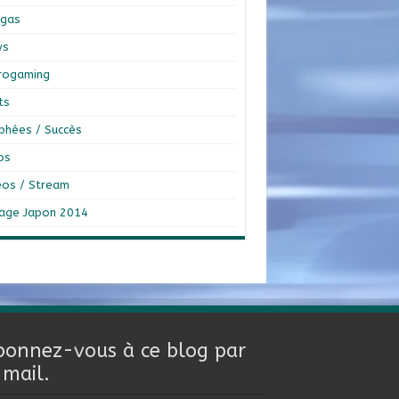
gas
ws
rogaming
ts
phées / Succès
os
éos / Stream
age Japon 2014
bonnez-vous à ce blog par
-mail.