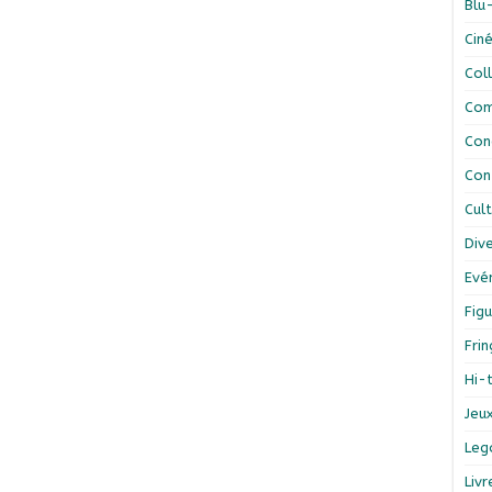
Blu
Cin
Col
Com
Con
Con
Cul
Div
Evé
Figu
Fri
Hi-
Jeu
Leg
Liv