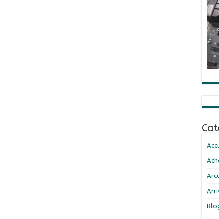
Cat
Accu
Ach
Arc
Arr
Blo