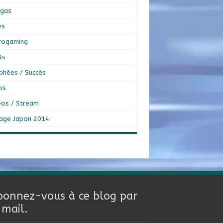
gas
ws
rogaming
ts
phées / Succès
os
éos / Stream
age Japon 2014
bonnez-vous à ce blog par
-mail.