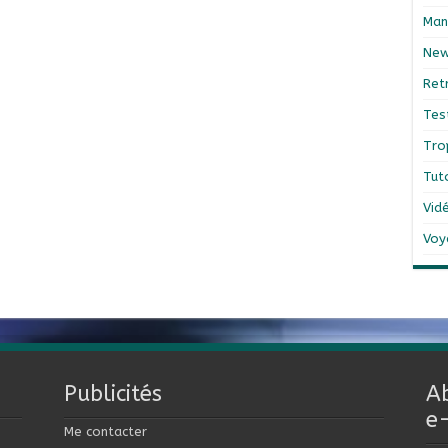
Man
Ne
Ret
Tes
Tro
Tut
Vid
Voy
Publicités
A
e
Me contacter