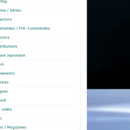
-Ray
éma / Séries
lectors
mandes / Pré-Commandes
cours
tributions
ture Japonaise
ers
nements
rines
ngues
tech
x vidéo
o
res / Magazines