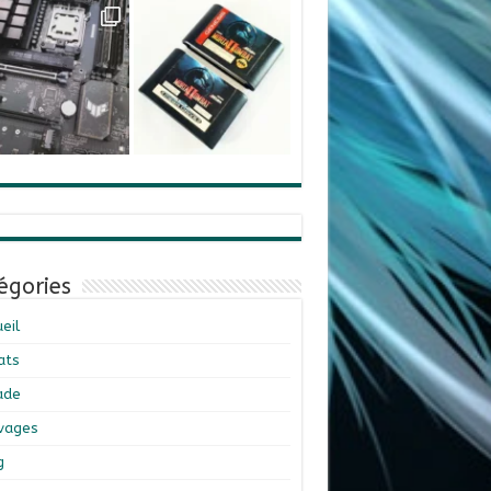
égories
eil
ats
ade
ivages
g