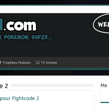
Trophées Platines
TV Stream
e 2
Me 
n pour Fightcade 2