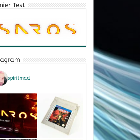
nier Test
tagram
spiritmad