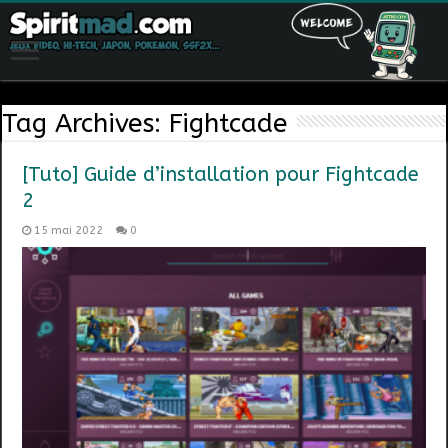
Tag Archives:
Fightcade
[Tuto] Guide d’installation pour Fightcade
2
15 mai 2022
0