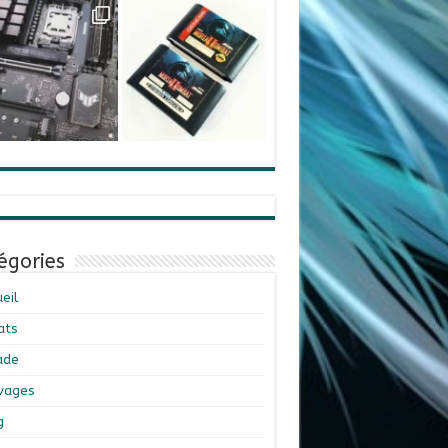
égories
eil
ats
ade
ivages
g