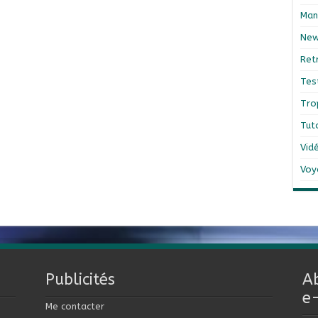
Man
Ne
Ret
Tes
Tro
Tut
Vid
Voy
Publicités
A
e
Me contacter