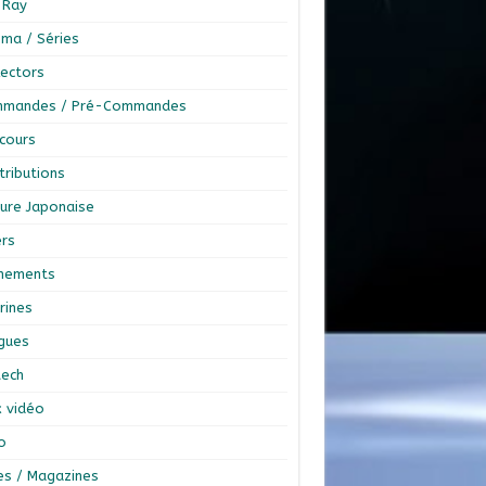
-Ray
éma / Séries
lectors
mandes / Pré-Commandes
cours
tributions
ture Japonaise
ers
nements
rines
ngues
tech
x vidéo
o
res / Magazines