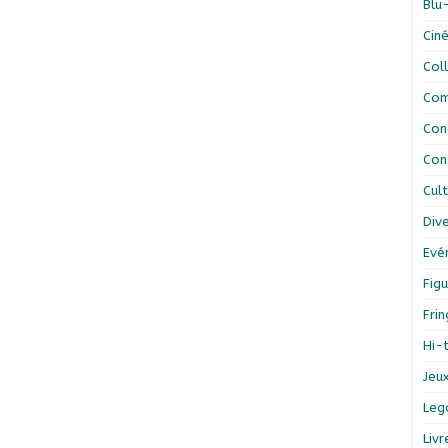
Blu
Cin
Col
Com
Con
Con
Cul
Div
Evé
Figu
Fri
Hi-
Jeu
Leg
Liv