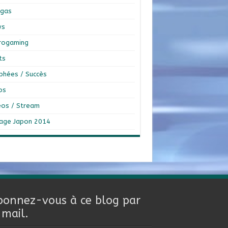
gas
ws
rogaming
ts
phées / Succès
os
éos / Stream
age Japon 2014
bonnez-vous à ce blog par
-mail.