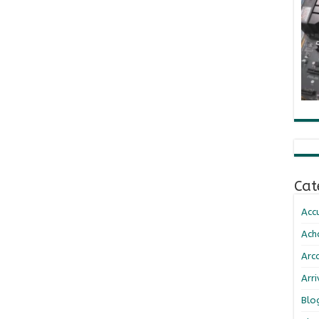
Cat
Accu
Ach
Arc
Arr
Blo