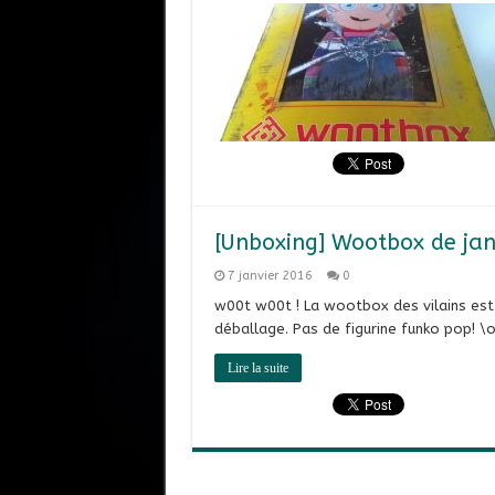
[Unboxing] Wootbox de jan
7 janvier 2016
0
w00t w00t ! La wootbox des vilains est 
déballage. Pas de figurine funko pop! \
Lire la suite