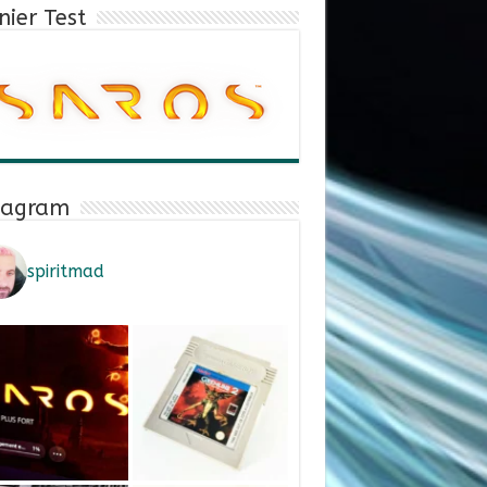
nier Test
tagram
spiritmad