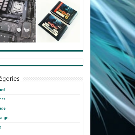
égories
eil
ats
ade
ivages
g