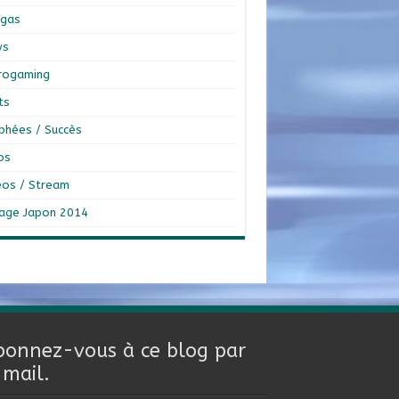
gas
ws
rogaming
ts
phées / Succès
os
éos / Stream
age Japon 2014
bonnez-vous à ce blog par
-mail.