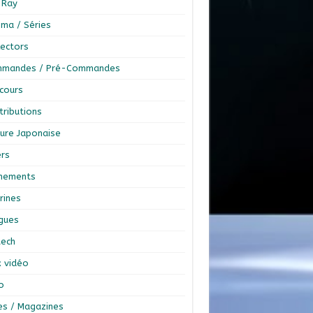
-Ray
éma / Séries
lectors
mandes / Pré-Commandes
cours
tributions
ture Japonaise
ers
nements
rines
ngues
tech
x vidéo
o
res / Magazines