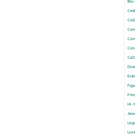
Blu
Cin
Col
Com
Con
Con
Cul
Div
Evé
Figu
Fri
Hi-
Jeu
Leg
Liv