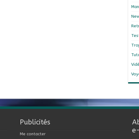
Man
Ne
Ret
Tes
Tro
Tut
Vid
Voy
Publicités
A
e
Me contacter