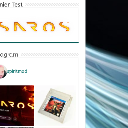
nier Test
tagram
spiritmad