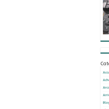
Cat
Accu
Ach
Arc
Arr
Blo