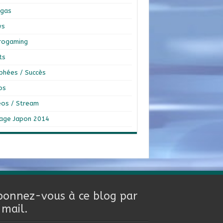
gas
ws
rogaming
ts
phées / Succès
os
éos / Stream
age Japon 2014
bonnez-vous à ce blog par
-mail.