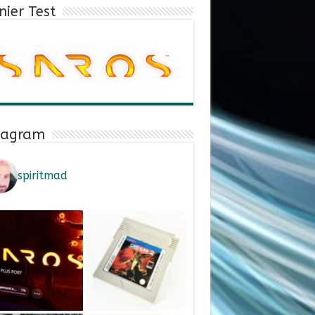
nier Test
tagram
spiritmad