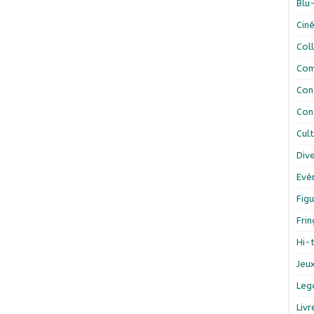
Blu
Cin
Col
Com
Con
Con
Cul
Div
Evé
Figu
Fri
Hi-
Jeu
Leg
Liv