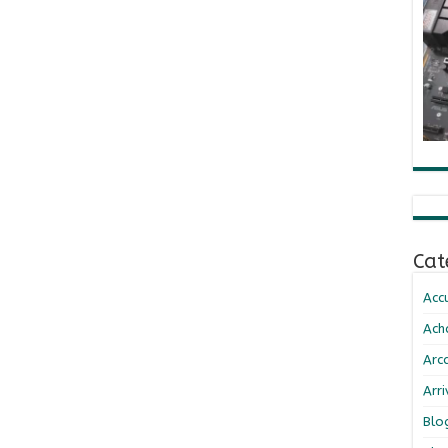
Cat
Accu
Ach
Arc
Arr
Blo