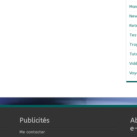
Man
Ne
Ret
Tes
Tro
Tut
Vid
Voy
Publicités
A
e
Me contacter