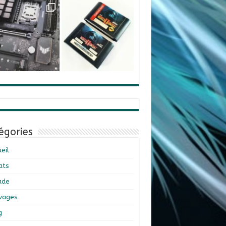
égories
eil
ats
ade
ivages
g