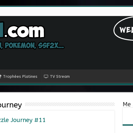
Trophées Platines
TV Stream
ourney
Me 
zzle Journey #11