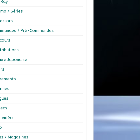
-Ray
éma / Séries
lectors
mandes / Pré-Commandes
cours
tributions
ture Japonaise
ers
nements
rines
ngues
tech
x vidéo
o
res / Magazines