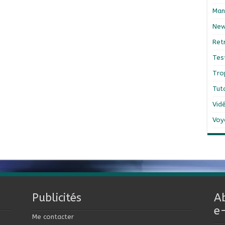
Man
Ne
Ret
Tes
Tro
Tut
Vid
Voy
Publicités
A
e
Me contacter