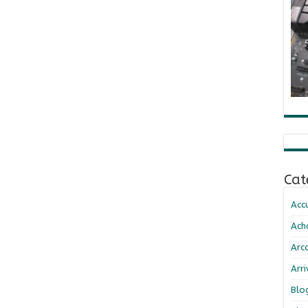
Cat
Accu
Ach
Arc
Arr
Blo