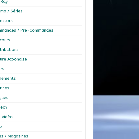
-Ray
éma / Séries
lectors
mandes / Pré-Commandes
cours
tributions
ture Japonaise
ers
nements
rines
ngues
tech
x vidéo
o
res / Magazines