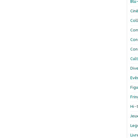
Blu
Cin
Col
Com
Con
Con
Cul
Div
Evé
Figu
Fri
Hi-
Jeu
Leg
Liv