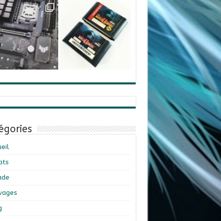
égories
eil
ats
ade
ivages
g