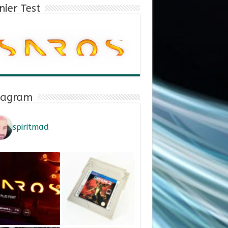
nier Test
tagram
spiritmad