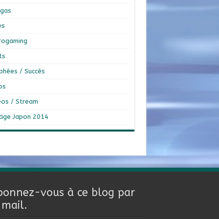
gas
ws
rogaming
ts
phées / Succès
os
éos / Stream
age Japon 2014
bonnez-vous à ce blog par
-mail.