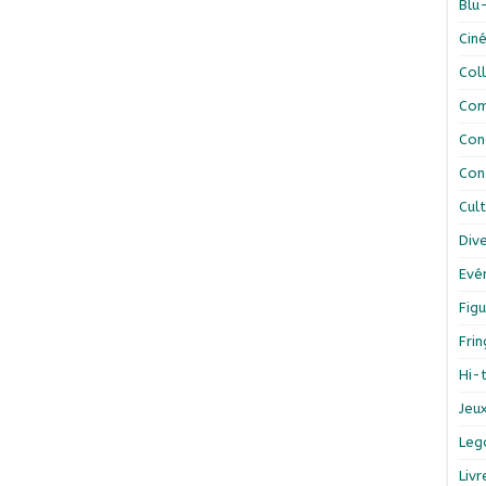
Blu
Cin
Col
Com
Con
Con
Cul
Div
Evé
Figu
Fri
Hi-
Jeu
Leg
Liv