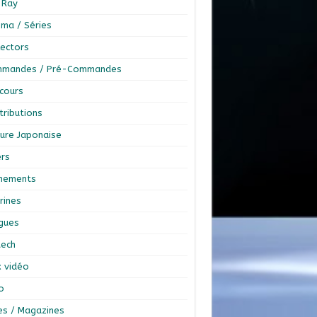
-Ray
éma / Séries
lectors
mandes / Pré-Commandes
cours
tributions
ture Japonaise
ers
nements
rines
ngues
tech
x vidéo
o
res / Magazines