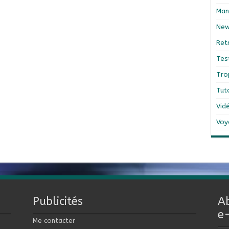
Man
Ne
Ret
Tes
Tro
Tut
Vid
Voy
Publicités
A
e
Me contacter