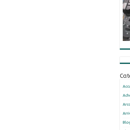
Cat
Accu
Ach
Arc
Arr
Blo