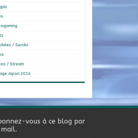
gas
ws
rogaming
ts
phées / Succès
os
éos / Stream
age Japon 2014
bonnez-vous à ce blog par
-mail.