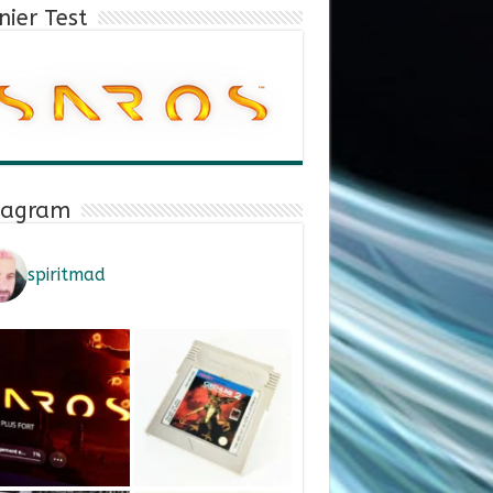
nier Test
tagram
spiritmad