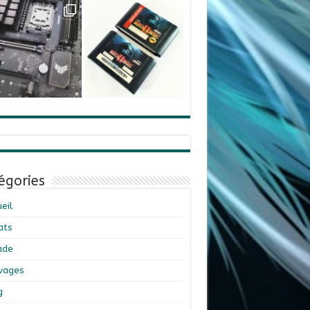
égories
eil
ats
ade
ivages
g