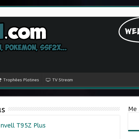
Trophées Platines
TV Stream
us
Me 
nvell T95Z Plus