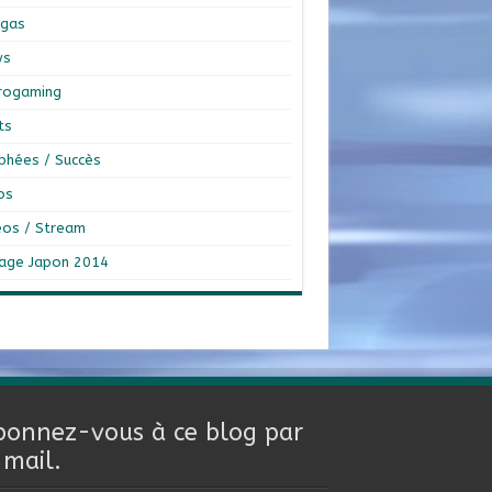
gas
ws
rogaming
ts
phées / Succès
os
éos / Stream
age Japon 2014
bonnez-vous à ce blog par
-mail.