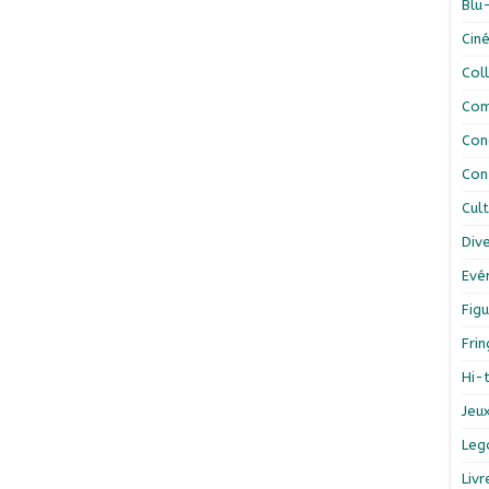
Blu
Cin
Col
Com
Con
Con
Cul
Div
Evé
Figu
Fri
Hi-
Jeu
Leg
Liv