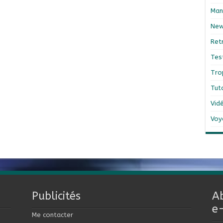
Man
Ne
Ret
Tes
Tro
Tut
Vid
Voy
Publicités
A
e
Me contacter