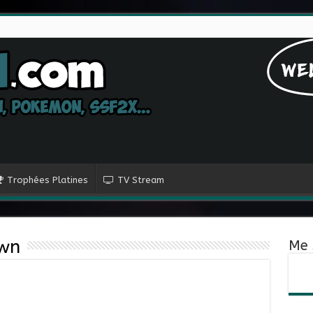
Trophées Platines
TV Stream
awn
Me 