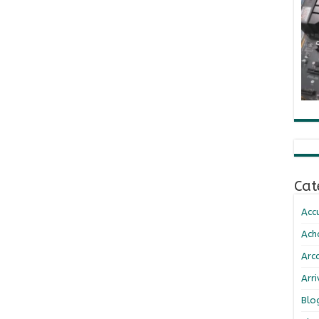
Cat
Accu
Ach
Arc
Arr
Blo