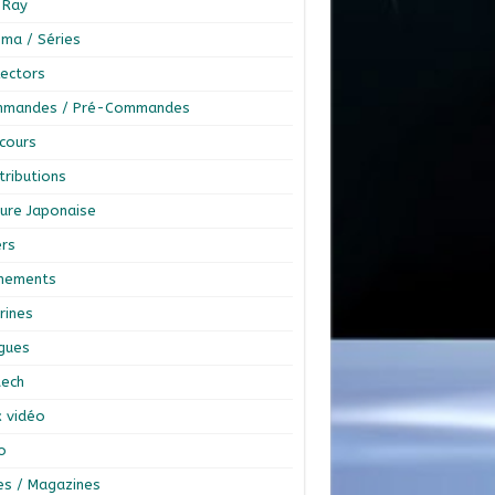
-Ray
éma / Séries
lectors
mandes / Pré-Commandes
cours
tributions
ture Japonaise
ers
nements
rines
ngues
tech
x vidéo
o
res / Magazines