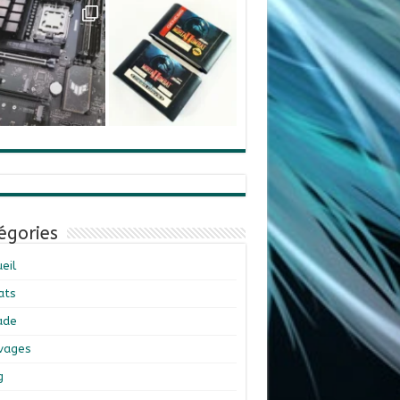
égories
eil
ats
ade
ivages
g