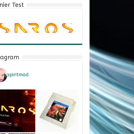
nier Test
tagram
spiritmad