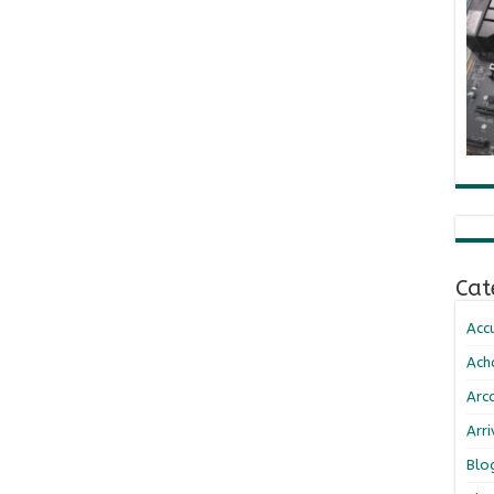
Cat
Accu
Ach
Arc
Arr
Blo