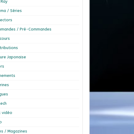
-Ray
éma / Séries
lectors
mandes / Pré-Commandes
cours
tributions
ture Japonaise
ers
nements
rines
ngues
tech
x vidéo
o
res / Magazines