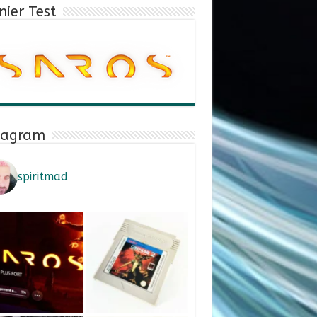
nier Test
tagram
spiritmad