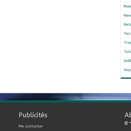
Man
Ne
Ret
Tes
Tro
Tut
Vid
Voy
Publicités
A
e
Me contacter