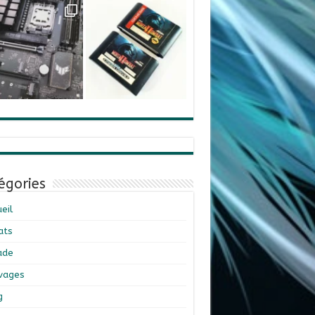
égories
eil
ats
ade
ivages
g