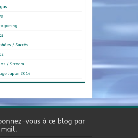
gas
ws
rogaming
ts
phées / Succès
os
éos / Stream
age Japon 2014
bonnez-vous à ce blog par
-mail.