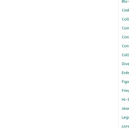
Blu
Cin
Col
Com
Con
Con
Cul
Div
Evé
Figu
Fri
Hi-
Jeu
Leg
Liv