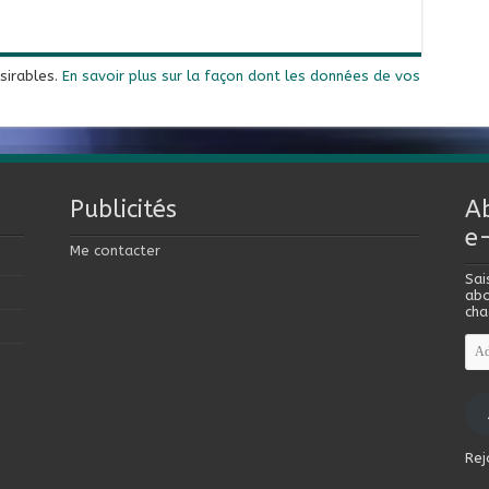
ésirables.
En savoir plus sur la façon dont les données de vos
Publicités
A
e
Me contacter
Sai
abo
cha
Adr
e-
mai
Rej