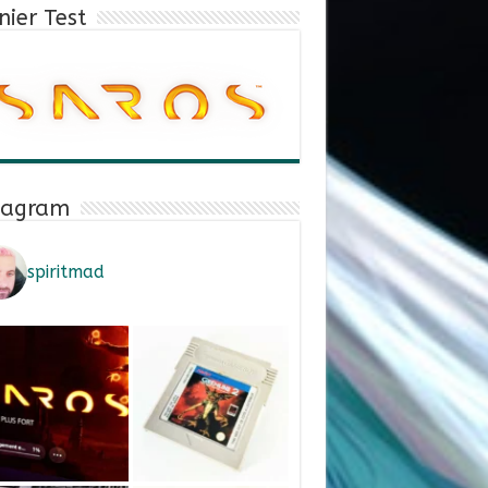
nier Test
tagram
spiritmad