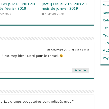
] Les jeux PS Plus du
[Actu] Les jeux PS Plus du
Man
de février 2019
mois de janvier 2019
Ne
rier 2020
4 janvier 2020
Ret
Tes
Tro
Tut
19 décembre 2017 at 9 h 51 min
Vid
 il est trop bien ! Merci pour le conseil
Voy
Répondre
e.
Les champs obligatoires sont indiqués avec
*