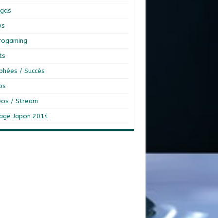
gas
ws
rogaming
ts
phées / Succès
os
éos / Stream
age Japon 2014