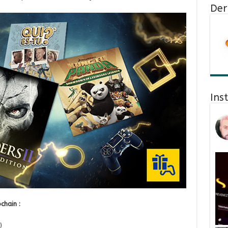
Der
Ins
chain :
)