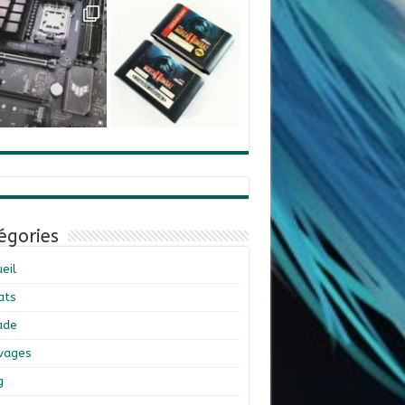
égories
eil
ats
ade
ivages
g