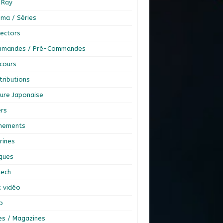
-Ray
éma / Séries
lectors
mandes / Pré-Commandes
cours
tributions
ture Japonaise
ers
nements
rines
ngues
tech
x vidéo
o
res / Magazines