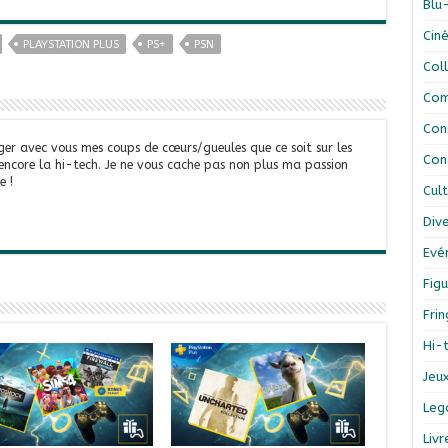
Blu
Cin
PLAYSTATION PLUS
PS+
PSN
Col
Com
Con
ger avec vous mes coups de cœurs/gueules que ce soit sur les
Con
 encore la hi-tech. Je ne vous cache pas non plus ma passion
e !
Cul
Div
Evé
Figu
Fri
Hi-
Jeu
Leg
Liv