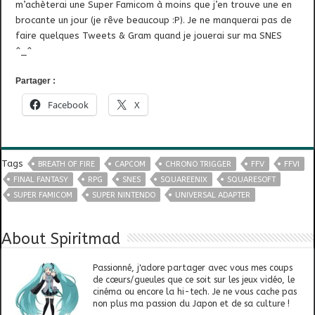
m’achèterai une Super Famicom à moins que j’en trouve une en
brocante un jour (je rêve beaucoup :P). Je ne manquerai pas de
faire quelques Tweets & Gram quand je jouerai sur ma SNES
^_^
Partager :
Facebook
X
Tags
BREATH OF FIRE
CAPCOM
CHRONO TRIGGER
FFV
FFVI
FINAL FANTASY
RPG
SNES
SQUAREENIX
SQUARESOFT
SUPER FAMICOM
SUPER NINTENDO
UNIVERSAL ADAPTER
About Spiritmad
Passionné, j'adore partager avec vous mes coups
de cœurs/gueules que ce soit sur les jeux vidéo, le
cinéma ou encore la hi-tech. Je ne vous cache pas
non plus ma passion du Japon et de sa culture !