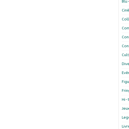
Blu
Cin
Col
Com
Con
Con
Cul
Div
Evé
Figu
Fri
Hi-
Jeu
Leg
Liv