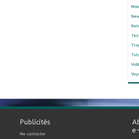
Man
Ne
Ret
Tes
Tro
Tut
Vid
Voy
Publicités
A
e
Me contacter