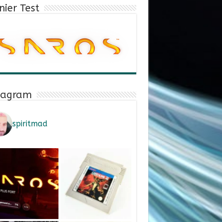
nier Test
tagram
spiritmad