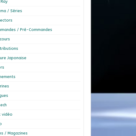
-Ray
éma / Séries
lectors
mandes / Pré-Commandes
cours
tributions
ture Japonaise
ers
nements
rines
ngues
tech
x vidéo
o
res / Magazines