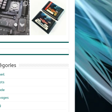
égories
eil
ats
ade
ivages
g