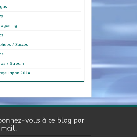
gas
ws
rogaming
ts
phées / Succès
os
éos / Stream
age Japon 2014
bonnez-vous à ce blog par
-mail.