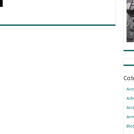
Cat
Accu
Ach
Arc
Arr
Blo