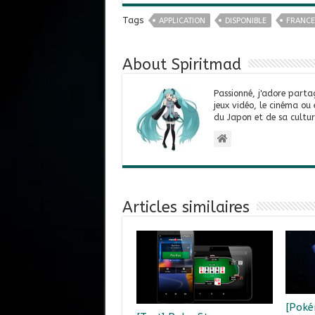
Tags
APPLICATION
DISPONIBLE
FRANCE
About Spiritmad
Passionné, j'adore parta
jeux vidéo, le cinéma ou
du Japon et de sa cultur
Articles similaires
[Poké