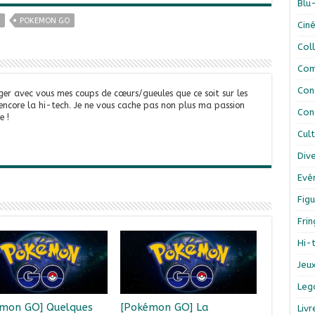
Blu
POKEMON GO
Cin
Col
Com
Con
ger avec vous mes coups de cœurs/gueules que ce soit sur les
 encore la hi-tech. Je ne vous cache pas non plus ma passion
Con
e !
Cul
Div
Evé
Figu
Fri
Hi-
Jeu
Leg
mon GO] Quelques
[Pokémon GO] La
Liv