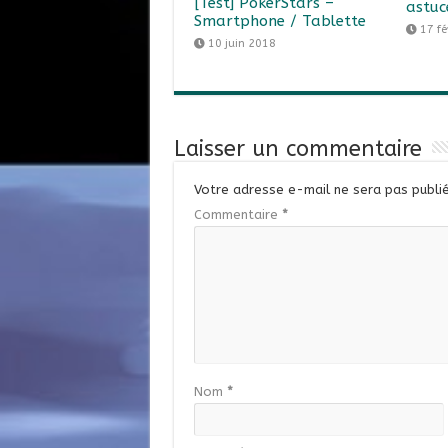
[Test] PokerStars –
astuc
Smartphone / Tablette
17 fé
10 juin 2018
Laisser un commentaire
Votre adresse e-mail ne sera pas publié
Commentaire
*
Nom
*