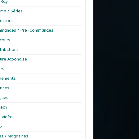
-Ray
éma / Séries
lectors
mandes / Pré-Commandes
cours
tributions
ture Japonaise
ers
nements
rines
ngues
tech
x vidéo
o
res / Magazines