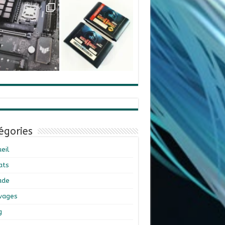
égories
eil
ats
ade
ivages
g