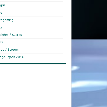
gas
ws
rogaming
ts
phées / Succès
os
éos / Stream
age Japon 2014