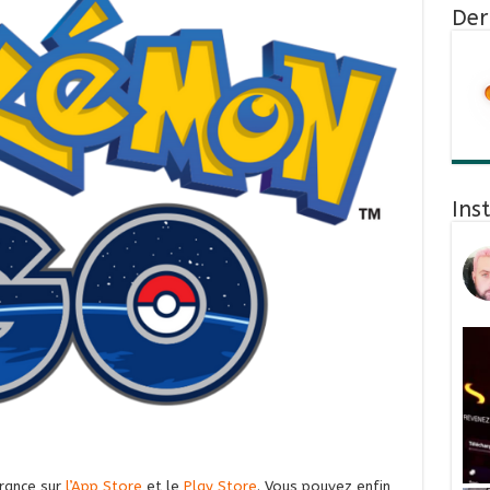
Der
Ins
France sur
l’App Store
et le
Play Store
. Vous pouvez enfin