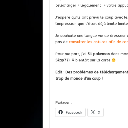
télécharger « légalement » votre applica
J’espère qu’ils ont prévu le coup avec le
l’impression que c’était déjà limite limi
Je souhaite une longue vie de dresseur à
pas de
consulter les astuces afin de c
Pour ma part, j’ai
51 pokemon
dans mon 
Skap77
). À bientôt sur la carte
Edit : Des problèmes de téléchargements 
trop de monde d’un coup !
Partager :
Facebook
X