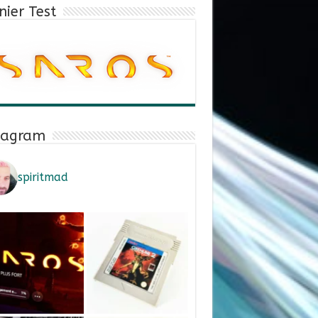
nier Test
tagram
spiritmad