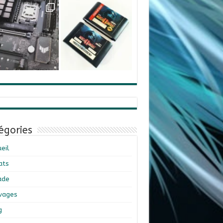
égories
eil
ats
ade
ivages
g