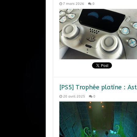
7 mars 2026
0
[PS5] Trophée platine : As
20 avril 2025
0