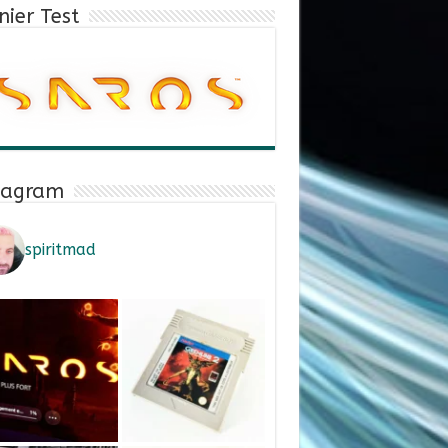
nier Test
tagram
spiritmad