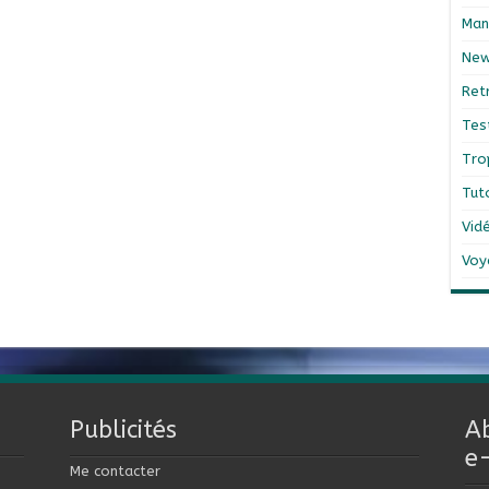
Man
Ne
Ret
Tes
Tro
Tut
Vid
Voy
Publicités
A
e
Me contacter