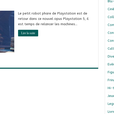
Blu
Cin
Le petit robot phare de Playstation est de
Col
retour dans ce nouvel opus Playstation 5, il
est temps de relancer les machines…
Com
Con
Lire la suite
Con
Cul
Div
Evé
Figu
Fri
Hi-
Jeu
Leg
Liv