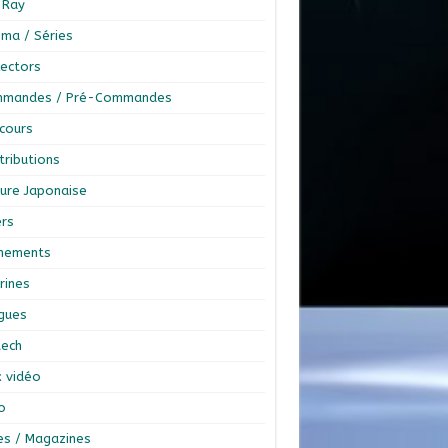
-Ray
éma / Séries
lectors
mandes / Pré-Commandes
cours
tributions
ture Japonaise
ers
nements
rines
ngues
tech
x vidéo
o
res / Magazines