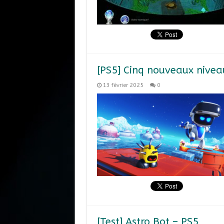
[PS5] Cinq nouveaux nivea
13 février 2025
0
[Test] Astro Bot – PS5