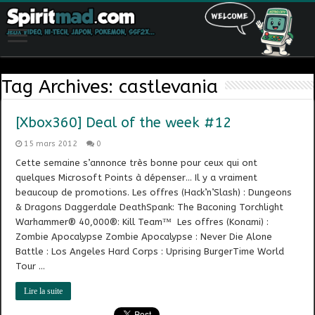
Tag Archives:
castlevania
[Xbox360] Deal of the week #12
15 mars 2012
0
Cette semaine s’annonce très bonne pour ceux qui ont
quelques Microsoft Points à dépenser… Il y a vraiment
beaucoup de promotions. Les offres (Hack’n’Slash) : Dungeons
& Dragons Daggerdale DeathSpank: The Baconing Torchlight
Warhammer® 40,000®: Kill Team™ Les offres (Konami) :
Zombie Apocalypse Zombie Apocalypse : Never Die Alone
Battle : Los Angeles Hard Corps : Uprising BurgerTime World
Tour …
Lire la suite