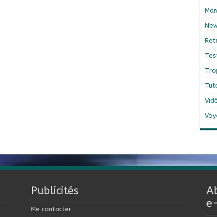
Man
Ne
Ret
Tes
Tro
Tut
Vid
Voy
Publicités
A
e
Me contacter