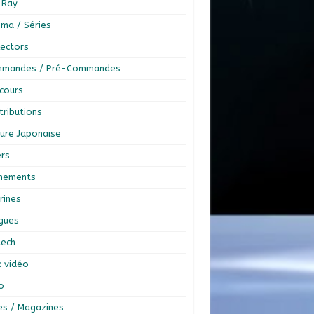
-Ray
éma / Séries
lectors
mandes / Pré-Commandes
cours
tributions
ture Japonaise
ers
nements
rines
ngues
tech
x vidéo
o
res / Magazines