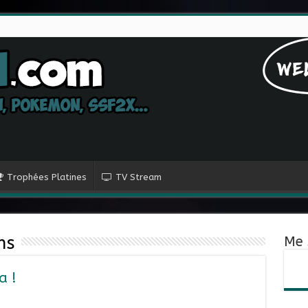
Trophées Platines
TV Stream
ns
Me 
a !