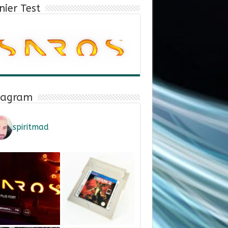
nier Test
tagram
spiritmad