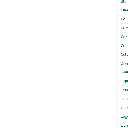
Blu
Cin
Col
Com
Con
Con
Cul
Div
Evé
Figu
Fri
Hi-
Jeu
Leg
Liv