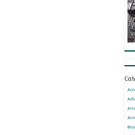
Cat
Accu
Ach
Arc
Arr
Blo