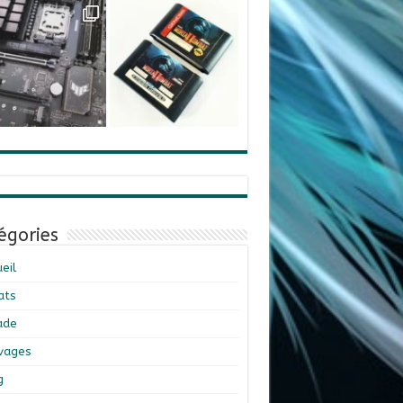
égories
eil
ats
ade
ivages
g