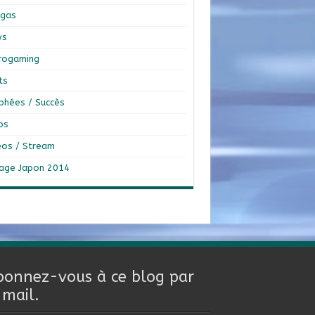
gas
ws
rogaming
ts
phées / Succès
os
éos / Stream
age Japon 2014
bonnez-vous à ce blog par
-mail.