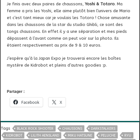
Je finis avec deux paires de chaussons,
Yoshi & Totoro
. Ma
femme a pris les Yoshi, elle aime plutôt bien l’univers de Mario
et c’est tant mieux car je voulais les Totoro ! Chose amusante
dans les chaussons de la star du studio Ghibli, ce sont des
tongs chaussons. En effet il y a une séparation et mes pieds
dépassent à l’avant comme on peut voir sur la photo. Ils
étaient respectivement au prix de 9 & 10 euros.
J’espère qu’à la Japan Expo je trouverai encore les boîtes
mystère de Kidrobot et pleins d’autres goodies :p.
Partager :
Facebook
X
Tags
BLACK ROCK SHOOTER
CHAUSSONS
DARKSTALKERS
KIDROBOT
LILITH AENSLAND
MIKU HATSUNE
PELUCHE
RYU