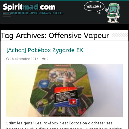
Tag Archives:
Offensive Vapeur
[Achat] Pokébox Zygarde EX
18 décembre 2016
0
Salut les gens ! Les Pokébox c’est l’occasion d’acheter ses