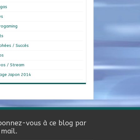
gas
ws
rogaming
ts
phées / Succès
os
éos / Stream
age Japon 2014
bonnez-vous à ce blog par
-mail.