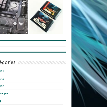
égories
eil
ats
ade
ivages
g