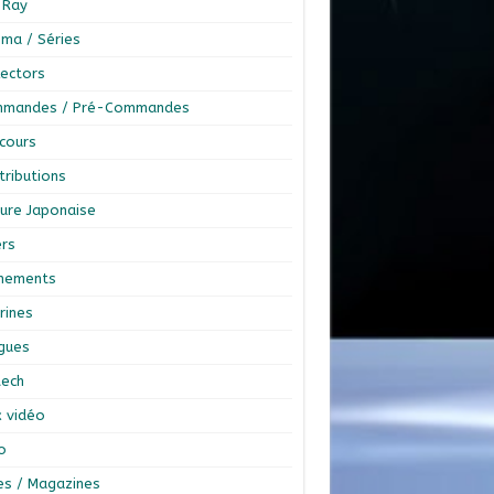
-Ray
éma / Séries
lectors
mandes / Pré-Commandes
cours
tributions
ture Japonaise
ers
nements
rines
ngues
tech
x vidéo
o
res / Magazines