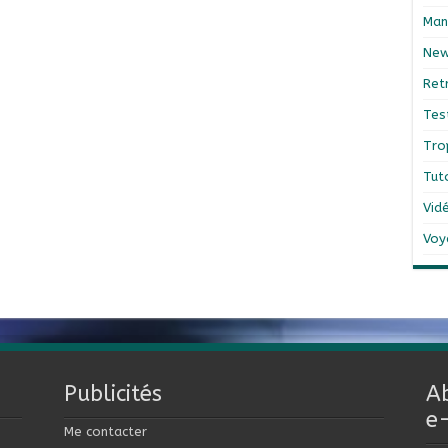
Man
Ne
Ret
Tes
Tro
Tut
Vid
Voy
Publicités
A
e
Me contacter