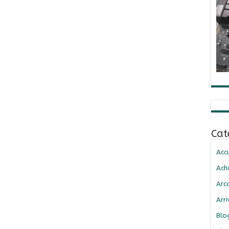
Cat
Accu
Ach
Arc
Arr
Blo