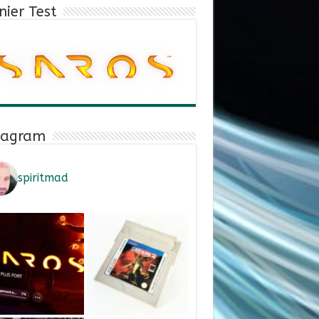
nier Test
tagram
spiritmad