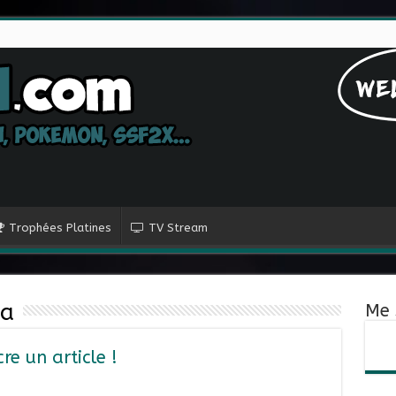
Trophées Platines
TV Stream
na
Me 
re un article !