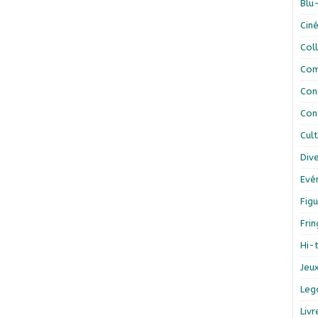
Blu
Cin
Col
Com
Con
Con
Cul
Div
Evé
Figu
Fri
Hi-
Jeu
Leg
Liv