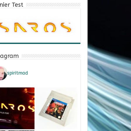
nier Test
tagram
spiritmad