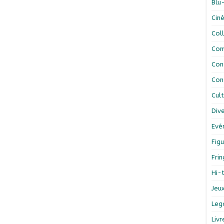
Blu
Cin
Col
Com
Con
Con
Cul
Div
Evé
Figu
Fri
Hi-
Jeu
Leg
Liv