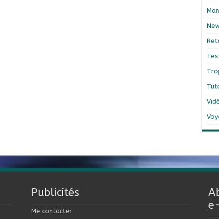
Man
Ne
Ret
Tes
Tro
Tut
Vid
Voy
Publicités
A
e
Me contacter