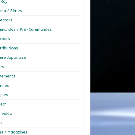
-Ray
éma / Séries
lectors
mandes / Pré-Commandes
cours
tributions
ture Japonaise
ers
nements
rines
ngues
tech
x vidéo
o
res / Magazines