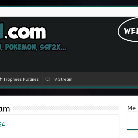
Trophées Platines
TV Stream
eam
Me 
S4