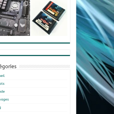
égories
eil
ats
ade
ivages
g