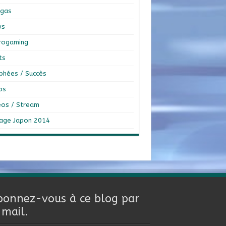
gas
ws
rogaming
ts
phées / Succès
os
éos / Stream
age Japon 2014
bonnez-vous à ce blog par
-mail.