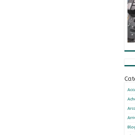
Cat
Accu
Ach
Arc
Arr
Blo