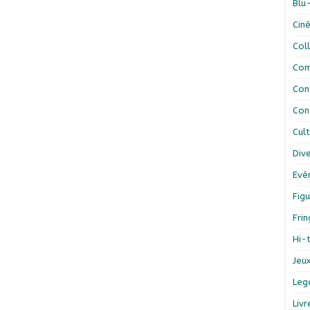
Blu
Cin
Col
Com
Con
Con
Cul
Div
Evé
Figu
Fri
Hi-
Jeu
Leg
Liv