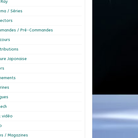
-Ray
éma / Séries
lectors
mandes / Pré-Commandes
cours
tributions
ture Japonaise
ers
nements
rines
ngues
tech
x vidéo
o
res / Magazines