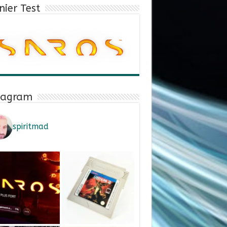
nier Test
tagram
spiritmad