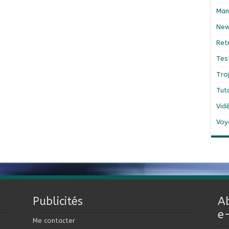
Man
Ne
Ret
Tes
Tro
Tut
Vid
Voy
Publicités
A
e
Me contacter