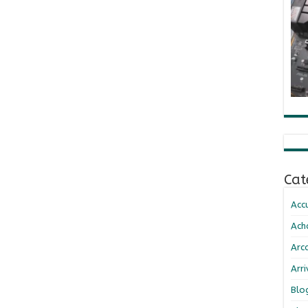
Cat
Accu
Ach
Arc
Arr
Blo