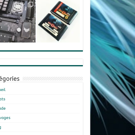
égories
eil
ats
ade
ivages
g