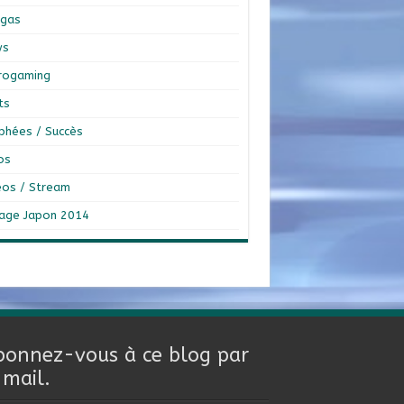
gas
ws
rogaming
ts
phées / Succès
os
éos / Stream
age Japon 2014
bonnez-vous à ce blog par
-mail.