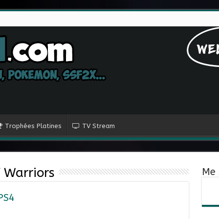
Trophées Platines
TV Stream
 Warriors
Me 
 PS4