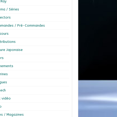
-Ray
éma / Séries
lectors
mandes / Pré-Commandes
cours
tributions
ture Japonaise
ers
nements
rines
ngues
tech
x vidéo
o
res / Magazines