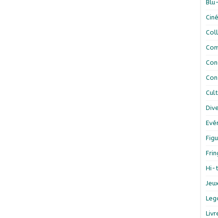
Blu
Cin
Col
Com
Con
Con
Cul
Div
Evé
Figu
Fri
Hi-
Jeu
Leg
Liv