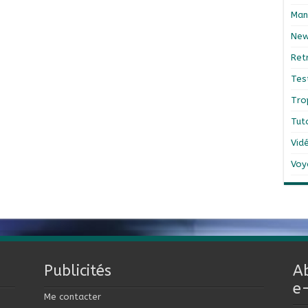
Man
Ne
Ret
Tes
Tro
Tut
Vid
Voy
Publicités
A
e
Me contacter