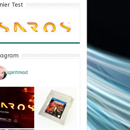
nier Test
tagram
spiritmad