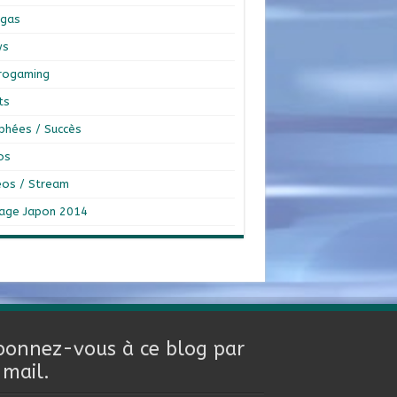
gas
ws
rogaming
ts
phées / Succès
os
éos / Stream
age Japon 2014
bonnez-vous à ce blog par
-mail.