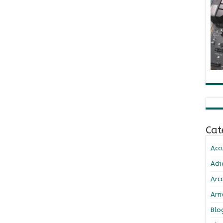
Cat
Accu
Ach
Arc
Arr
Blo