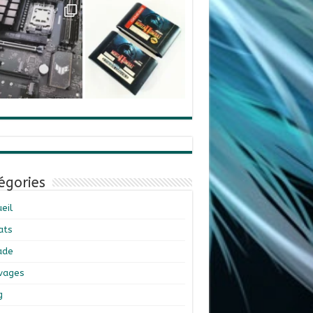
égories
eil
ats
ade
ivages
g