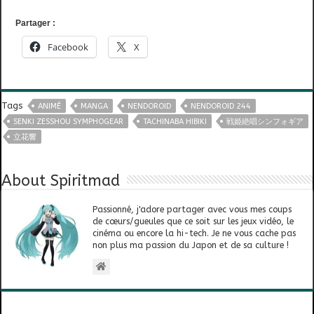
Partager :
Facebook
X
Tags
ANIMÉ
MANGA
NENDOROID
NENDOROID 244
SENKI ZESSHOU SYMPHOGEAR
TACHINABA HIBIKI
戦姫絶唱シンフォギア
立花響
About Spiritmad
Passionné, j'adore partager avec vous mes coups
de cœurs/gueules que ce soit sur les jeux vidéo, le
cinéma ou encore la hi-tech. Je ne vous cache pas
non plus ma passion du Japon et de sa culture !