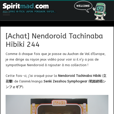
[Achat] Nendoroid Tachinaba
Hibiki 244
Comme à chaque fois que je passe au Auchan de Val d’Europe,
je me dirige au rayon jeux vidéo pour voir si il n’y a pas de
sympathique Nendoroid à rajouter à ma collection !
Cette fois-ci, j’ai craqué pour la
Nendoroid Tachinaba Hibiki
(
立
花響
) de l’animé/manga
Senki Zesshou Symphogear
(
戦姫絶唱シ
ンフォギア
).