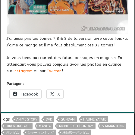
J’ai aussi pris les tomes 7,8 & 9 de la version livre cette fois-ci.
J’aime ce manga et il me faut absolument ces 32 tomes !
Je vous tiens au courant des futurs passages en magasin. En
attendant vous pouvez toujours avoir les photos en avance
sur
Instagram
ou sur
Twitter
!
Partager :
Facebook
X
Tags
ANIME STORY
DVD
GUNDAM
HAJIME YATATE
HIROYUKI TAKEI
MANGA
MOBILE SUIT GUNDAM
SHAMAN KING
ガンダム
シャーマンキング
機動戦士ガンダム