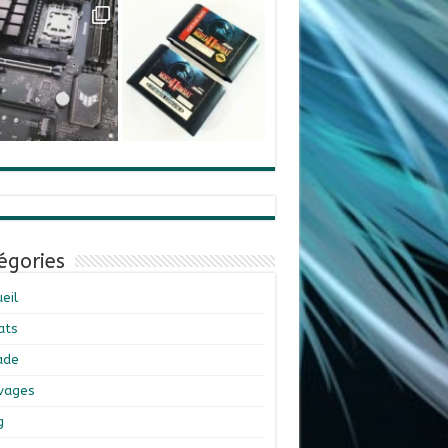
égories
eil
ats
ade
ivages
g