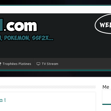
Trophées Platines
TV Stream
Me 
a !