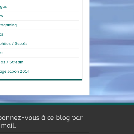
gas
ws
rogaming
ts
phées / Succès
os
éos / Stream
age Japon 2014
bonnez-vous à ce blog par
-mail.