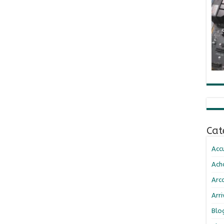
Cat
Accu
Ach
Arc
Arr
Blo