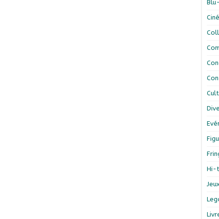
Blu
Cin
Col
Com
Con
Con
Cul
Div
Evé
Figu
Fri
Hi-
Jeu
Leg
Liv