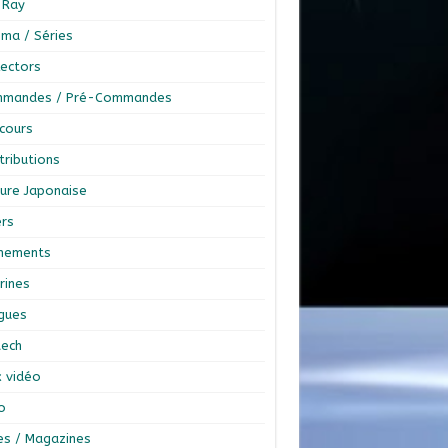
-Ray
éma / Séries
lectors
mandes / Pré-Commandes
cours
tributions
ture Japonaise
ers
nements
rines
ngues
tech
x vidéo
o
res / Magazines