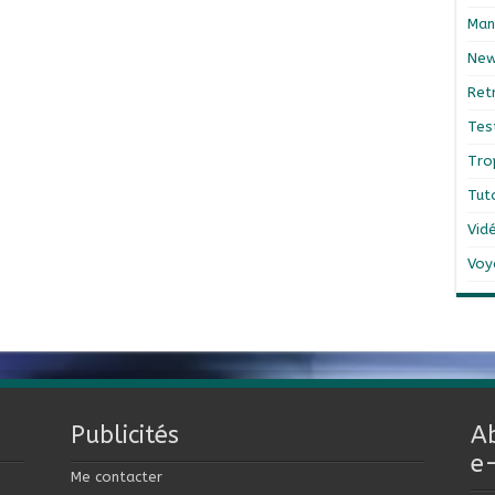
Man
Ne
Ret
Tes
Tro
Tut
Vid
Voy
Publicités
A
e
Me contacter