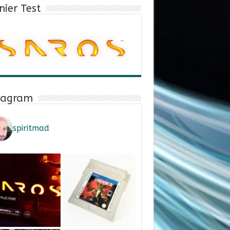
nier Test
tagram
spiritmad