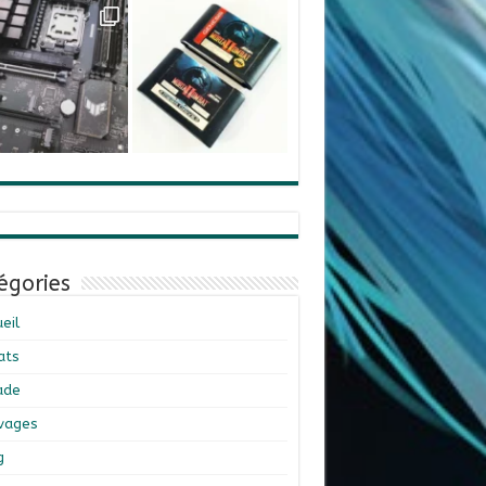
égories
eil
ats
ade
ivages
g