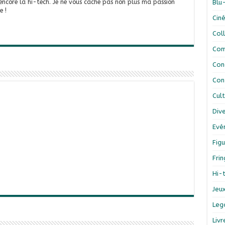
 encore la hi-tech. Je ne vous cache pas non plus ma passion
Blu
e !
Cin
Col
Com
Con
Con
Cul
Div
Evé
Figu
Fri
Hi-
Jeu
Leg
Liv