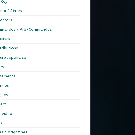
-Ray
éma / Séries
lectors
mandes / Pré-Commandes
cours
tributions
ture Japonaise
ers
nements
rines
ngues
tech
x vidéo
o
res / Magazines