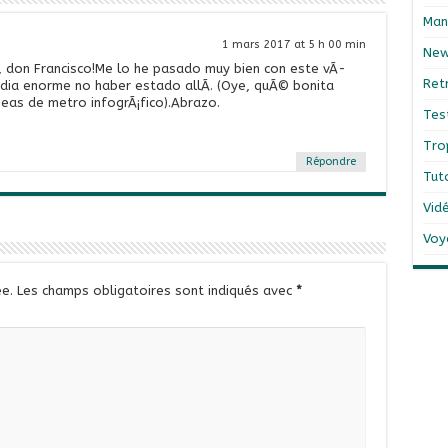
Man
1 mars 2017 at 5 h 00 min
Ne
, don Francisco!Me lo he pasado muy bien con este vÃ­
Ret
dia enorme no haber estado allÃ­. (Oye, quÃ© bonita
eas de metro infogrÃ¡fico).Abrazo.
Tes
Tro
Répondre
Tut
Vid
Voy
e.
Les champs obligatoires sont indiqués avec
*