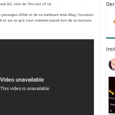
Der
 seul DLC solo de The Last of Us.
passages d’Ellie et de sa meilleure amie Riley, l’occasion
 et sur ce qu’il s’est vraiment passé lors de sa morsure.
Ins