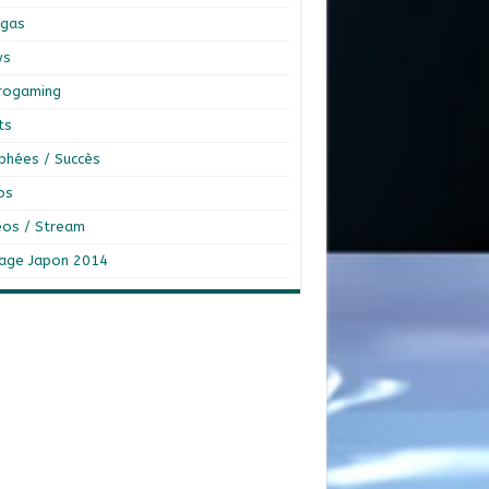
gas
ws
rogaming
ts
phées / Succès
os
éos / Stream
age Japon 2014