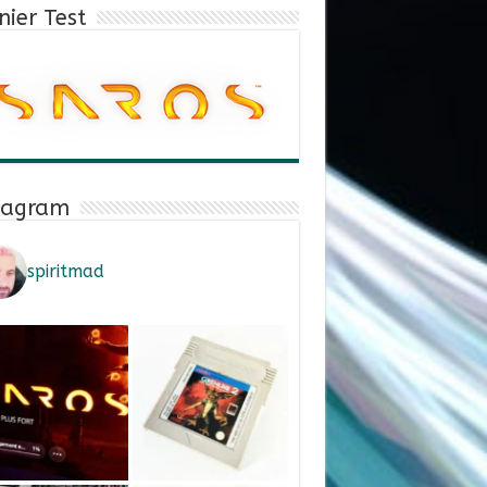
nier Test
tagram
spiritmad