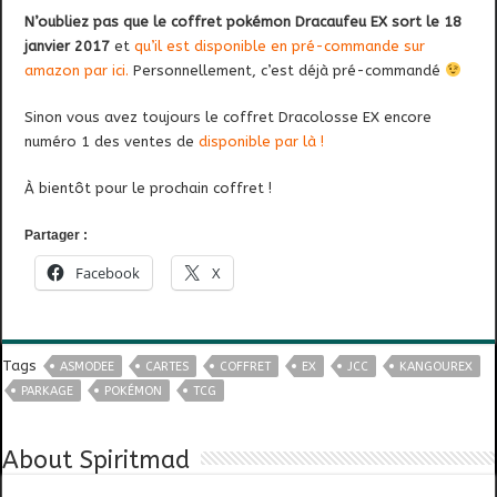
N’oubliez pas que le coffret pokémon Dracaufeu EX sort le 18
janvier 2017
et
qu’il est disponible en pré-commande sur
amazon par ici.
Personnellement, c’est déjà pré-commandé
Sinon vous avez toujours le coffret Dracolosse EX encore
numéro 1 des ventes de
disponible par là !
À bientôt pour le prochain coffret !
Partager :
Facebook
X
Tags
ASMODEE
CARTES
COFFRET
EX
JCC
KANGOUREX
PARKAGE
POKÉMON
TCG
About Spiritmad