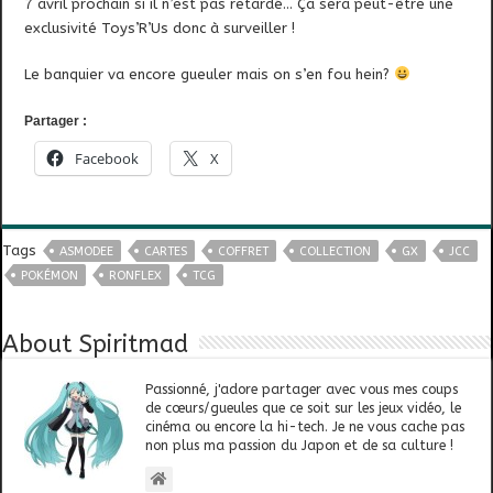
7 avril prochain si il n’est pas retardé… Ça sera peut-être une
exclusivité Toys’R’Us donc à surveiller !
Le banquier va encore gueuler mais on s’en fou hein?
Partager :
Facebook
X
Tags
ASMODEE
CARTES
COFFRET
COLLECTION
GX
JCC
POKÉMON
RONFLEX
TCG
About Spiritmad
Passionné, j'adore partager avec vous mes coups
de cœurs/gueules que ce soit sur les jeux vidéo, le
cinéma ou encore la hi-tech. Je ne vous cache pas
non plus ma passion du Japon et de sa culture !