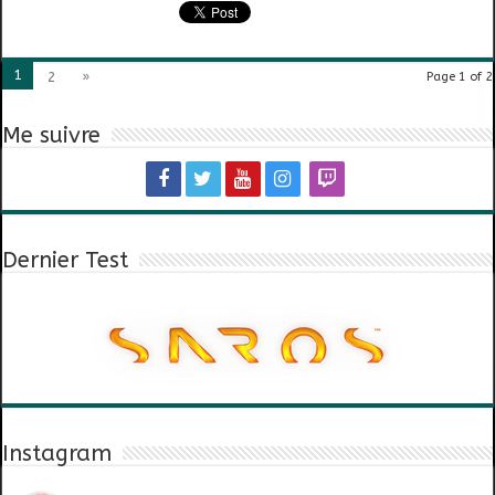
1
2
»
Page 1 of 2
Me suivre
Dernier Test
Instagram