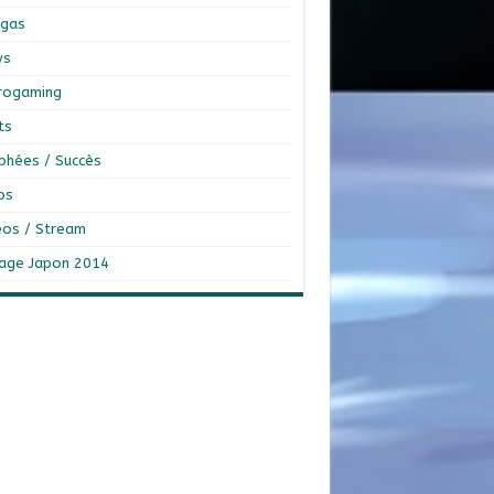
gas
ws
rogaming
ts
phées / Succès
os
éos / Stream
age Japon 2014