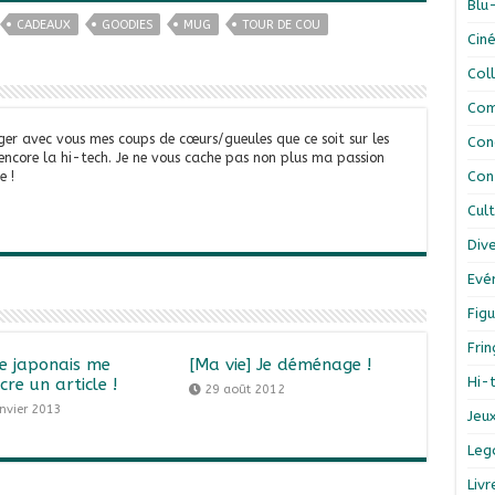
Blu
CADEAUX
GOODIES
MUG
TOUR DE COU
Cin
Col
Com
ger avec vous mes coups de cœurs/gueules que ce soit sur les
Con
 encore la hi-tech. Je ne vous cache pas non plus ma passion
Con
e !
Cul
Div
Evé
Figu
Fri
te japonais me
[Ma vie] Je déménage !
Hi-
cre un article !
29 août 2012
anvier 2013
Jeu
Leg
Liv