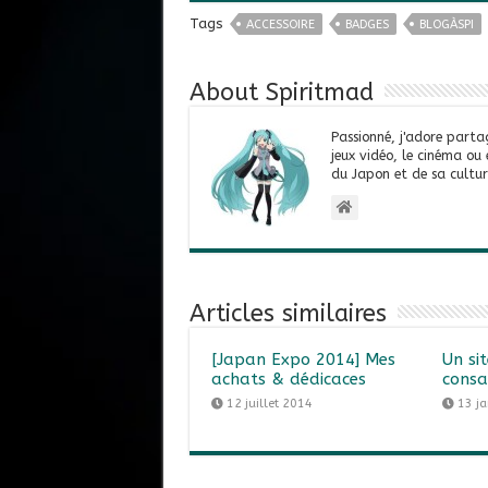
Tags
ACCESSOIRE
BADGES
BLOGÀSPI
About Spiritmad
Passionné, j'adore parta
jeux vidéo, le cinéma ou
du Japon et de sa cultur
Articles similaires
[Japan Expo 2014] Mes
Un si
achats & dédicaces
consa
12 juillet 2014
13 j