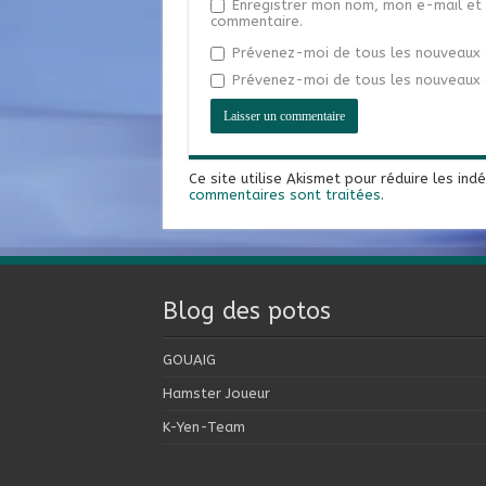
Enregistrer mon nom, mon e-mail et 
commentaire.
Prévenez-moi de tous les nouveaux 
Prévenez-moi de tous les nouveaux a
Ce site utilise Akismet pour réduire les ind
commentaires sont traitées
.
Blog des potos
GOUAIG
Hamster Joueur
K-Yen-Team