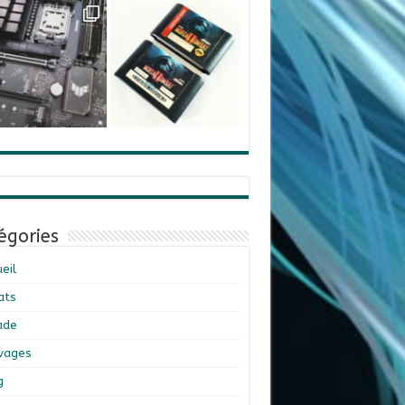
égories
eil
ats
ade
ivages
g