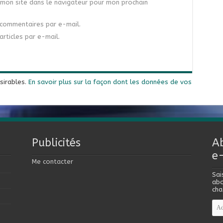
mon site dans le navigateur pour mon prochain
commentaires par e-mail.
rticles par e-mail.
ésirables.
En savoir plus sur la façon dont les données de vos
Publicités
A
e
Me contacter
Sai
abo
cha
Adr
e-
mai