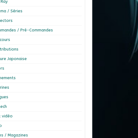
-Ray
éma / Séries
lectors
mandes / Pré-Commandes
cours
tributions
ture Japonaise
ers
nements
rines
ngues
tech
x vidéo
o
res / Magazines