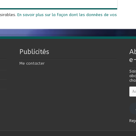
ésirables.
En savoir plus sur la façon dont les données de vos
Publicités
A
e
Me contacter
Sai
abo
cha
Adr
e-
mai
Rej