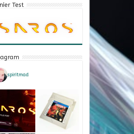
nier Test
tagram
spiritmad