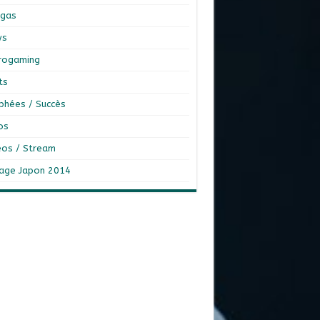
gas
ws
rogaming
ts
phées / Succès
os
éos / Stream
age Japon 2014