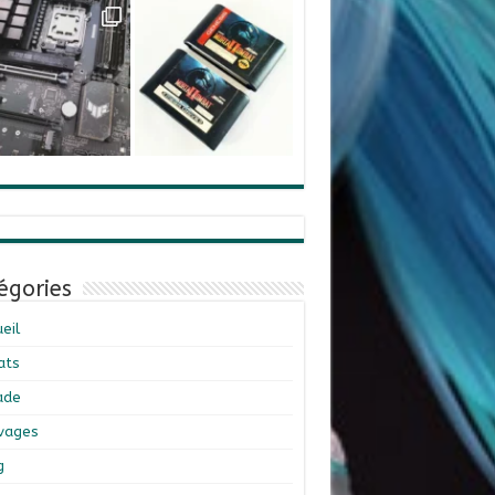
égories
eil
ats
ade
ivages
g