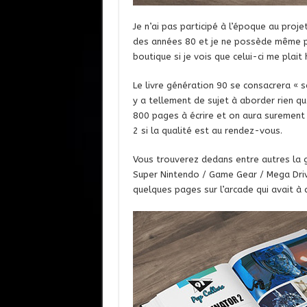
Je n’ai pas participé à l’époque au proje
des années 80 et je ne possède même pas
boutique si je vois que celui-ci me plait
Le livre génération 90 se consacrera « 
y a tellement de sujet à aborder rien qu
800 pages à écrire et on aura surement 
2 si la qualité est au rendez-vous.
Vous trouverez dedans entre autres la 
Super Nintendo / Game Gear / Mega Drive 
quelques pages sur l’arcade qui avait à