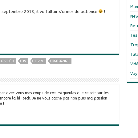
Man
r septembre 2018, il va falloir s’armer de patience
!
Ne
Ret
Tes
Tro
Tut
EU VIDÉO
JV
LIVRE
MAGAZINE
Vid
Voy
ger avec vous mes coups de cœurs/gueules que ce soit sur les
 encore la hi-tech. Je ne vous cache pas non plus ma passion
e !