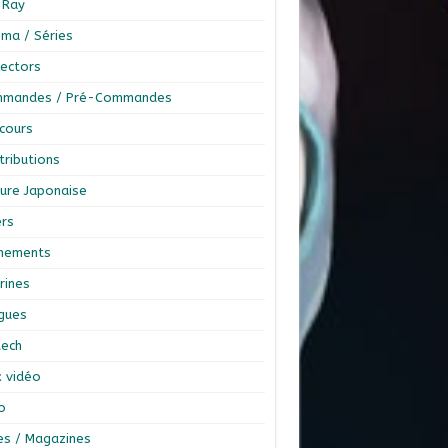
-Ray
éma / Séries
lectors
mandes / Pré-Commandes
cours
tributions
ture Japonaise
ers
nements
rines
ngues
tech
x vidéo
o
res / Magazines