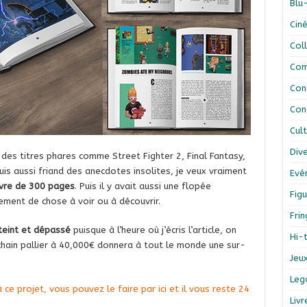
Blu
Cin
Col
Com
Con
Con
Cul
Div
r des titres phares comme Street Fighter 2, Final Fantasy,
s aussi friand des anecdotes insolites, je veux vraiment
Evé
ivre de 300 pages
. Puis il y avait aussi une flopée
Figu
lement de chose à voir ou à découvrir.
Fri
teint et dépassé
puisque à l’heure où j’écris l’article, on
Hi-
chain pallier à 40,000€ donnera à tout le monde une sur-
Jeu
Leg
 ce projet, vous pouvez le faire par ici et il vous reste 24
Liv