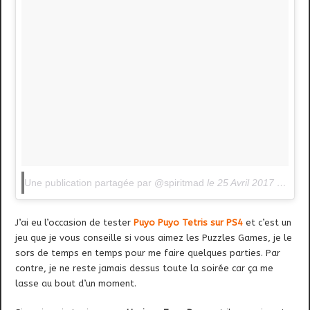
Une publication partagée par @spiritmad
le
25 Avril 2017 à 11h08 PDT
J’ai eu l’occasion de tester
Puyo Puyo Tetris sur PS4
et c’est un
jeu que je vous conseille si vous aimez les Puzzles Games, je le
sors de temps en temps pour me faire quelques parties. Par
contre, je ne reste jamais dessus toute la soirée car ça me
lasse au bout d’un moment.