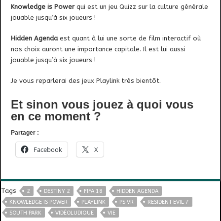
Knowledge is Power
qui est un jeu Quizz sur la culture générale
jouable jusqu’à six joueurs !
Hidden Agenda
est quant à lui une sorte de film interactif où
nos choix auront une importance capitale. Il est lui aussi
jouable jusqu’à six joueurs !
Je vous reparlerai des jeux Playlink très bientôt.
Et sinon vous jouez à quoi vous
en ce moment ?
Partager :
Facebook
X
Tags
2
DESTINY 2
FIFA 18
HIDDEN AGENDA
KNOWLEDGE IS POWER
PLAYLINK
PS VR
RESIDENT EVIL 7
SOUTH PARK
VIDÉOLUDIQUE
VIE