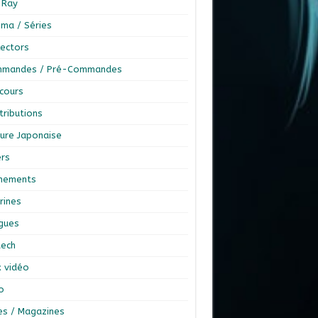
-Ray
éma / Séries
lectors
mandes / Pré-Commandes
cours
tributions
ture Japonaise
ers
nements
rines
ngues
tech
x vidéo
o
res / Magazines