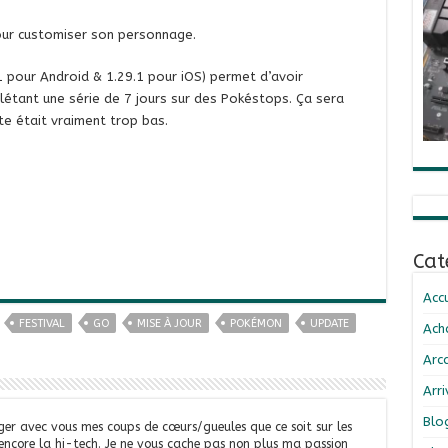
our customiser son personnage.
1 pour Android & 1.29.1 pour iOS) permet d’avoir
étant une série de 7 jours sur des Pokéstops. Ça sera
te était vraiment trop bas.
Cat
Accu
FESTIVAL
GO
MISE À JOUR
POKÉMON
UPDATE
Ach
Arc
Arr
Blo
ger avec vous mes coups de cœurs/gueules que ce soit sur les
 encore la hi-tech. Je ne vous cache pas non plus ma passion