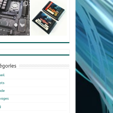
égories
eil
ats
ade
ivages
g