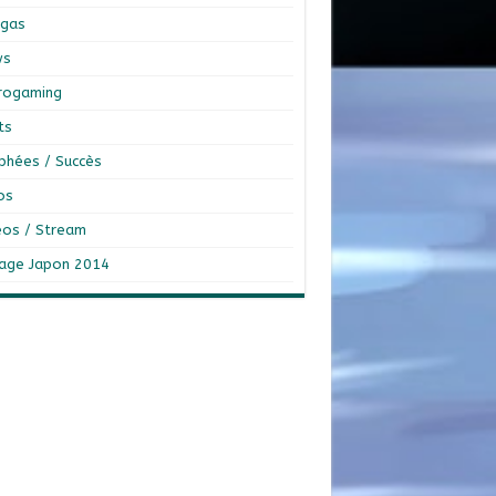
gas
ws
rogaming
ts
phées / Succès
os
éos / Stream
age Japon 2014