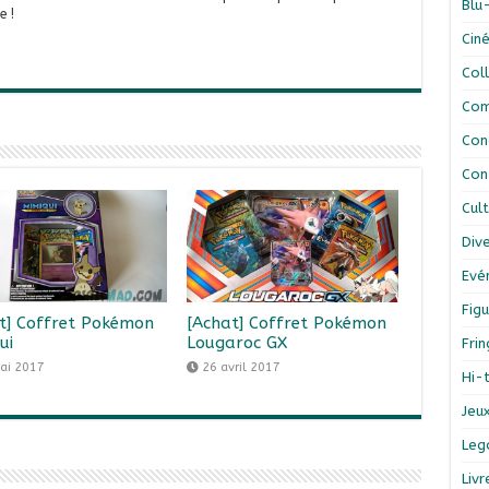
Blu
e !
Cin
Col
Com
Con
Con
Cul
Div
Evé
Figu
t] Coffret Pokémon
[Achat] Coffret Pokémon
ui
Lougaroc GX
Fri
ai 2017
26 avril 2017
Hi-
Jeu
Leg
Liv