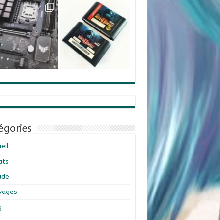
égories
eil
ats
ade
ivages
g