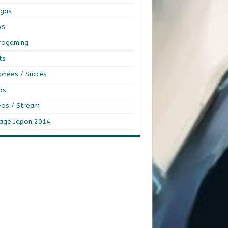
gas
ws
rogaming
ts
phées / Succès
os
éos / Stream
age Japon 2014