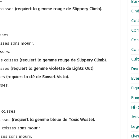
.
Blu
 caisses
(requiert la gemme rouge de Slippery Climb).
Cin
Col
Com
sses.
Con
isses sans mourir.
Con
isses.
Cul
es caisses
(requiert la gemme rouge de Slippery Climb).
aisses
(requiert la gemme violette de Lights Out).
Div
ses
(requiert la clé de Sunset Vista).
Evé
sses.
Figu
Fri
Hi-
 caisses.
Jeu
aisses
(requiert la gemme bleue de Toxic Waste).
Leg
 caisses sans mourir.
Liv
sses sans mourir.