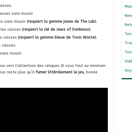
aisses.
Man
aisses sans mourir.
Ne
es sans mourir
(requiert la gemme jaune de The Lab).
Ret
 les caisses
(requiert la clé de Jaws of Darkness).
Tes
s caisses
(requiert la gemme bleue de Toxic Waste).
Tro
 caisses.
Tut
sans mourir.
Vid
us vers l’obtention des reliques (Il vous faut au minimum
Voy
vous reste plus qu’à
fumer littéralement le jeu,
bonne