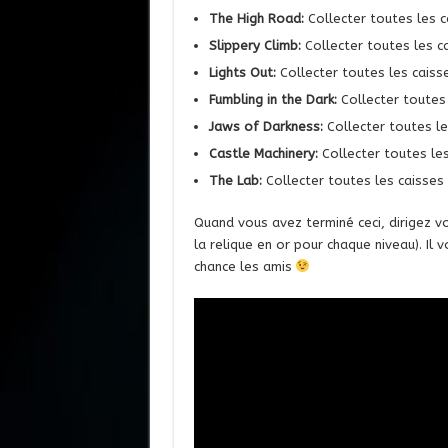
The High Road:
Collecter toutes les c
Slippery Climb:
Collecter toutes les c
Lights Out:
Collecter toutes les caiss
Fumbling in the Dark:
Collecter toutes
Jaws of Darkness:
Collecter toutes le
Castle Machinery:
Collecter toutes les
The Lab:
Collecter toutes les caisses 
Quand vous avez terminé ceci, dirigez vo
la relique en or pour chaque niveau). Il 
chance les amis