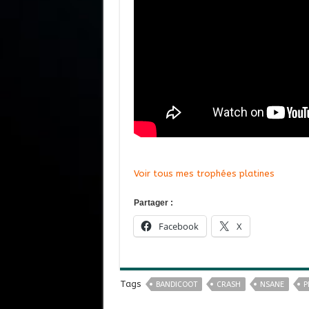
Voir tous mes trophées platines
Partager :
Facebook
X
Tags
BANDICOOT
CRASH
NSANE
P