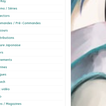
-Ray
éma / Séries
lectors
mandes / Pré-Commandes
cours
tributions
ture Japonaise
ers
nements
rines
ngues
tech
x vidéo
o
res / Magazines