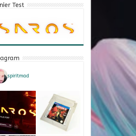
nier Test
tagram
spiritmad