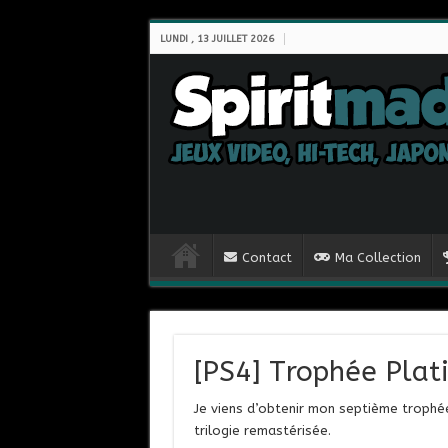
LUNDI , 13 JUILLET 2026
Contact
Ma Collection
[PS4] Trophée Plat
Je viens d’obtenir mon septième trophée
trilogie remastérisée.