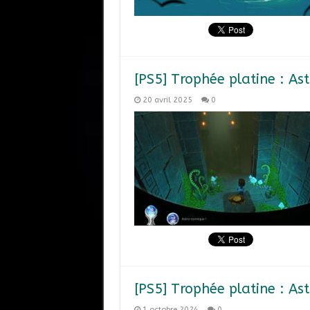
[PS5] Trophée platine : As
20 avril 2025
0
[PS5] Trophée platine : As
1 octobre 2024
0