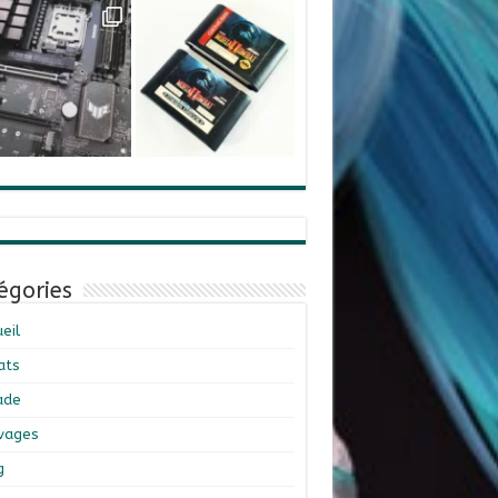
égories
eil
ats
ade
ivages
g