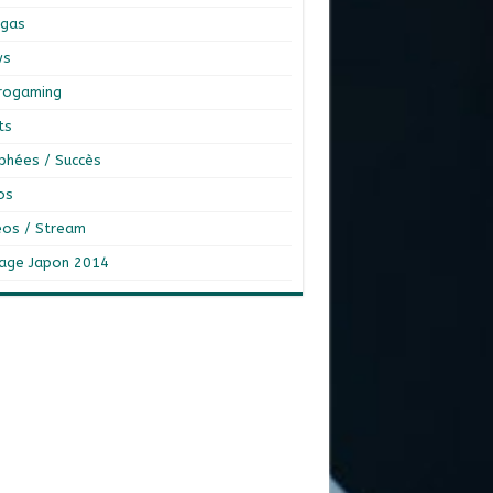
gas
ws
rogaming
ts
phées / Succès
os
éos / Stream
age Japon 2014