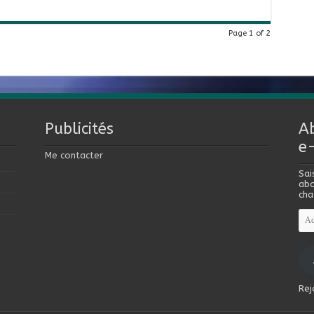
Page 1 of 2
Publicités
A
e
Me contacter
Sai
abo
cha
Adr
e-
mai
Rej