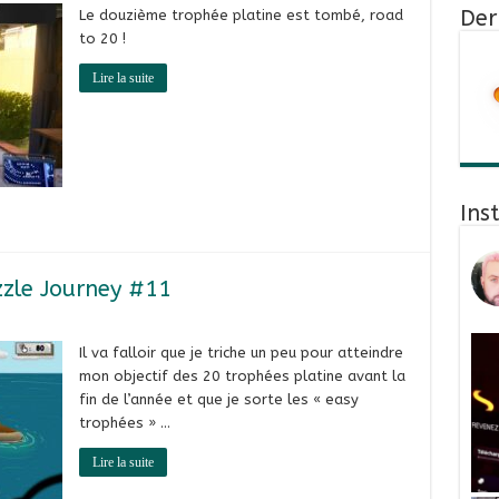
Der
Le douzième trophée platine est tombé, road
to 20 !
Lire la suite
Ins
zzle Journey #11
Il va falloir que je triche un peu pour atteindre
mon objectif des 20 trophées platine avant la
fin de l’année et que je sorte les « easy
trophées » …
Lire la suite