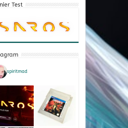
nier Test
tagram
spiritmad