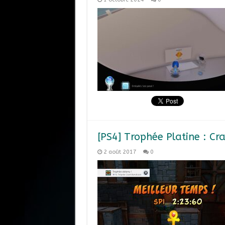
[PS4] Trophée Platine : C
2 août 2017
0