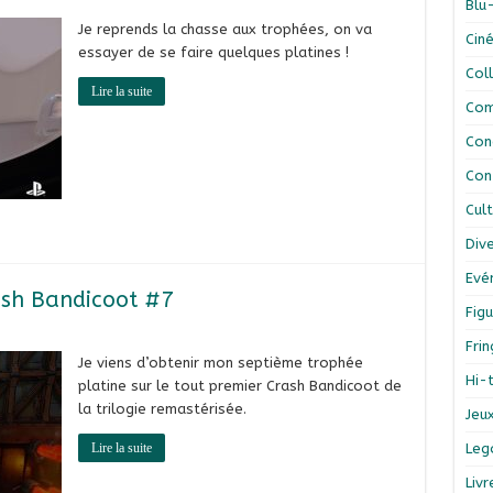
Blu
Je reprends la chasse aux trophées, on va
Cin
essayer de se faire quelques platines !
Col
Lire la suite
Com
Con
Con
Cul
Div
Evé
rash Bandicoot #7
Figu
Fri
Je viens d’obtenir mon septième trophée
Hi-
platine sur le tout premier Crash Bandicoot de
la trilogie remastérisée.
Jeu
Lire la suite
Leg
Liv