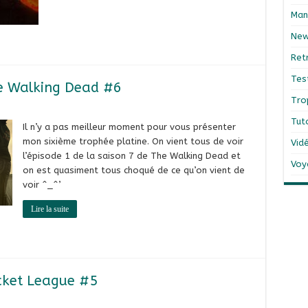
Man
Ne
Ret
Tes
he Walking Dead #6
Tro
Tut
Il n’y a pas meilleur moment pour vous présenter
mon sixième trophée platine. On vient tous de voir
Vid
l’épisode 1 de la saison 7 de The Walking Dead et
Voy
on est quasiment tous choqué de ce qu’on vient de
voir ^_^’
Lire la suite
ocket League #5