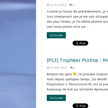
21 mai 2012
0
Comme je l’avais dis précédemment, je m
tout simplement que je me suis attaqué a
des plus faciles, je l’ai même platine avan
une toute petite note sur …
Lire la suite
[PS3] Trophées Platine : 
22 avril 2012
0
Bonjour les gens
J’ai presque toujour
mais depuis quelques temps, j’ai décidé
Playstation 3. Motorstorm RC est le premi
beaucoup de mal sur certaines épreuves 
Lire la suite