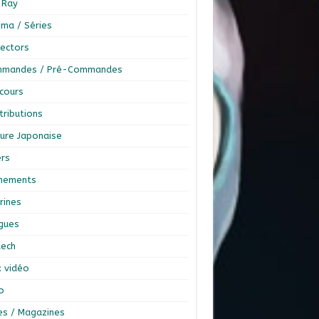
-Ray
éma / Séries
lectors
mandes / Pré-Commandes
cours
tributions
ture Japonaise
ers
nements
rines
ngues
tech
x vidéo
o
res / Magazines