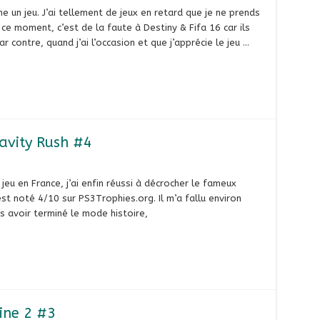
ne un jeu. J’ai tellement de jeux en retard que je ne prends
 ce moment, c’est de la faute à Destiny & Fifa 16 car ils
 contre, quand j’ai l’occasion et que j’apprécie le jeu …
ravity Rush #4
jeu en France, j’ai enfin réussi à décrocher le fameux
est noté 4/10 sur PS3Trophies.org. Il m’a fallu environ
ès avoir terminé le mode histoire,
rine 2 #3