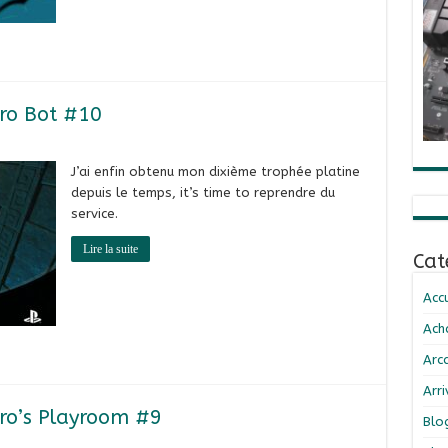
tro Bot #10
J’ai enfin obtenu mon dixième trophée platine
depuis le temps, it’s time to reprendre du
service.
Lire la suite
Cat
Accu
Ach
Arc
Arr
tro’s Playroom #9
Blo