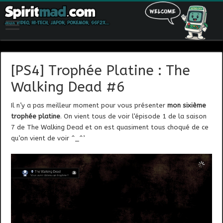
[PS4] Trophée Platine : The
Walking Dead #6
Il n’y a pas meilleur moment pour vous présenter
mon sixième
trophée platine
. On vient tous de voir l’épisode 1 de la saison
7 de The Walking Dead et on est quasiment tous choqué de ce
qu’on vient de voir ^_^’