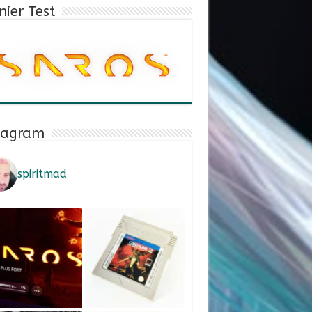
nier Test
tagram
spiritmad