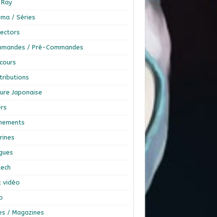
-Ray
éma / Séries
lectors
mandes / Pré-Commandes
cours
tributions
ture Japonaise
ers
nements
rines
ngues
tech
x vidéo
o
res / Magazines