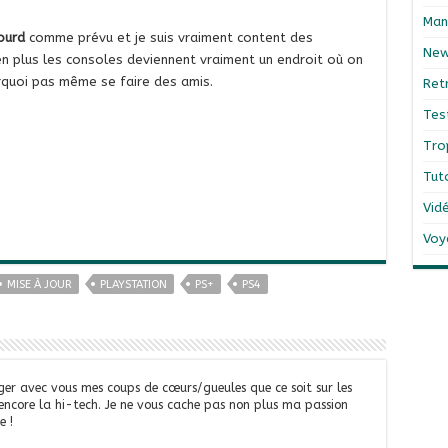
Man
ourd
comme prévu et je suis vraiment content des
Ne
en plus les consoles deviennent vraiment un endroit où on
rquoi pas même se faire des amis.
Ret
Tes
Tro
Tut
Vid
Voy
MISE À JOUR
PLAYSTATION
PS+
PS4
ger avec vous mes coups de cœurs/gueules que ce soit sur les
 encore la hi-tech. Je ne vous cache pas non plus ma passion
e !