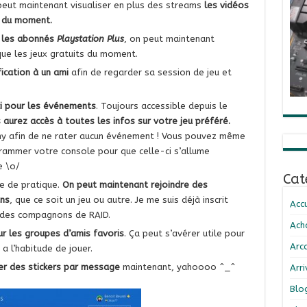
peut maintenant visualiser en plus des streams
les vidéos
s du moment.
r les abonnés
Playstation Plus
, on peut maintenant
que les jeux gratuits du moment.
ication à un ami
afin de regarder sa session de jeu et
ci pour les événements
. Toujours accessible depuis le
 aurez accès à toutes les infos sur votre jeu préféré.
iny afin de ne rater aucun événement ! Vous pouvez même
rammer votre console pour que celle-ci s’allume
 \o/
Cat
e de pratique.
On peut maintenant rejoindre des
ns
, que ce soit un jeu ou autre. Je me suis déjà inscrit
Accu
r des compagnons de RAID.
Ach
r les groupes d’amis favoris
. Ça peut s’avérer utile pour
Arc
a l’habitude de jouer.
r des stickers par message
maintenant, yahoooo ^_^
Arr
Blo