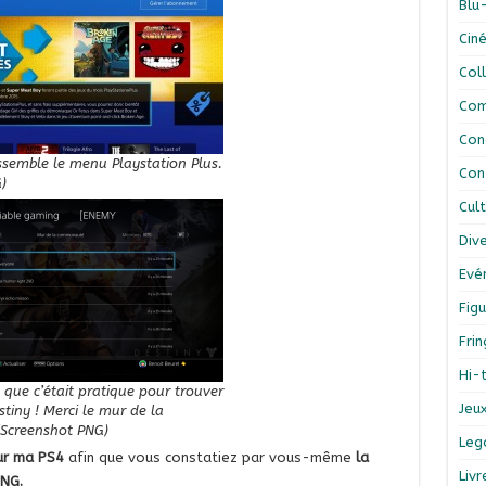
Blu
Cin
Col
Com
Con
ssemble le menu Playstation Plus.
Con
)
Cul
Div
Evé
Figu
Fri
Hi-
 que c’était pratique pour trouver
Jeu
tiny ! Merci le mur de la
Screenshot PNG)
Leg
ur ma PS4
afin que vous constatiez par vous-même
la
Liv
PNG.