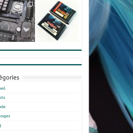
égories
eil
ats
ade
ivages
g