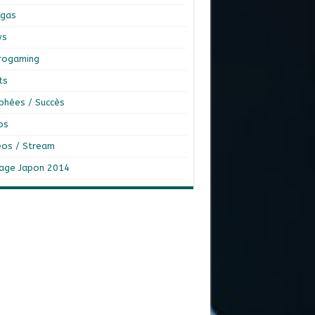
gas
ws
rogaming
ts
phées / Succès
os
éos / Stream
age Japon 2014