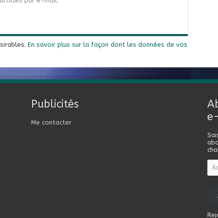
rticles par e-mail.
ésirables.
En savoir plus sur la façon dont les données de vos
Publicités
A
e
Me contacter
Sai
abo
cha
Adr
e-
mai
Rej