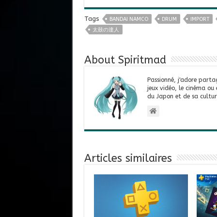
Tags
BANDAI NAMCO
DRUM
IMPORT
太鼓の達人
About Spiritmad
Passionné, j'adore parta
jeux vidéo, le cinéma ou
du Japon et de sa cultur
Articles similaires