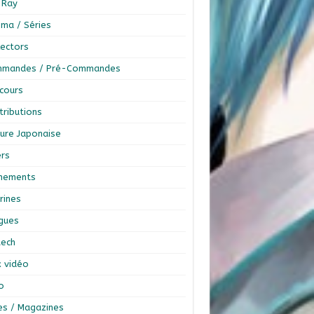
-Ray
éma / Séries
lectors
mandes / Pré-Commandes
cours
tributions
ture Japonaise
ers
nements
rines
ngues
tech
x vidéo
o
res / Magazines