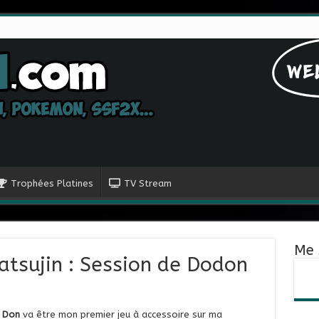
Trophées Platines
TV Stream
Me 
atsujin : Session de Dodon
a Don
va être mon premier jeu à accessoire sur ma