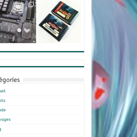
égories
eil
ats
ade
ivages
g