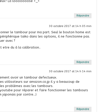
rieux? La looooooose >_<
Répondre
30 octobre 2017 at 14 h 05 min
ctionner le tambour pour ma part. Seul le bouton home est
e périphérique taiko dans les options, il ne fonctionne pas.
uer avec ?
t etre du à la calibration..
Répondre
30 octobre 2017 at 14 h 14 min
ement avoir un tambour defectueux.
es utilisateurs sur amazon.co.jp il y a beaucoup de
des problèmes avec les tambours.
r youtube pour réparer et faire fonctionner les tambours
en japonais par contre…)
Répondre