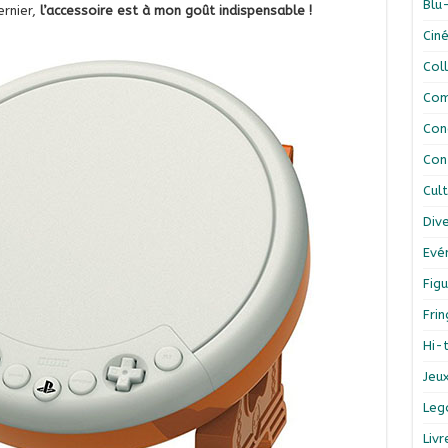
Blu
dernier,
l’accessoire est à mon goût indispensable !
Cin
Col
Com
Con
Con
Cul
Div
Evé
Figu
Fri
Hi-
Jeu
Leg
Liv