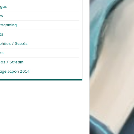
gas
ws
rogaming
ts
phées / Succès
os
éos / Stream
age Japon 2014