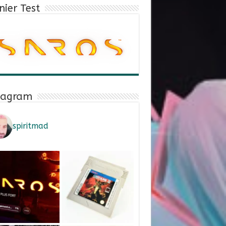
nier Test
tagram
spiritmad