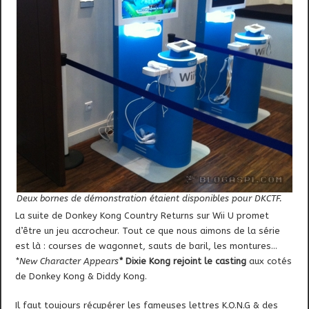
Deux bornes de démonstration étaient disponibles pour DKCTF.
La suite de Donkey Kong Country Returns sur Wii U promet
d’être un jeu accrocheur. Tout ce que nous aimons de la série
est là : courses de wagonnet, sauts de baril, les montures…
*New Character Appears
*
Dixie Kong rejoint le casting
aux cotés
de Donkey Kong & Diddy Kong.
Il faut toujours récupérer les fameuses lettres K.O.N.G & des