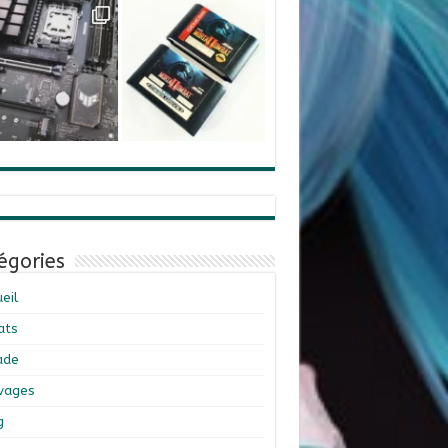
égories
eil
ats
ade
ivages
g