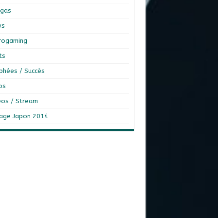
gas
ws
rogaming
ts
phées / Succès
os
éos / Stream
age Japon 2014