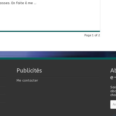
sses. En faite il me …
Page 1 of 2
Publicités
A
e
Me contacter
Sai
abo
cha
Adr
e-
mai