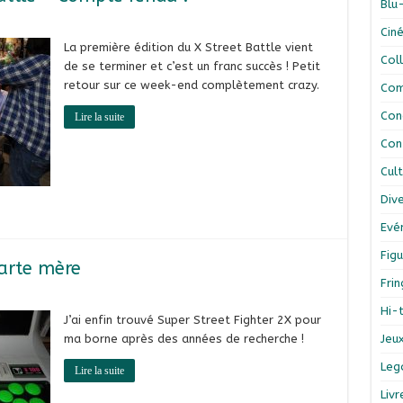
Blu
Cin
La première édition du X Street Battle vient
Col
de se terminer et c’est un franc succès ! Petit
retour sur ce week-end complètement crazy.
Com
Con
Lire la suite
Con
Cul
Div
Evé
Figu
Carte mère
Fri
Hi-
J’ai enfin trouvé Super Street Fighter 2X pour
ma borne après des années de recherche !
Jeu
Leg
Lire la suite
Liv