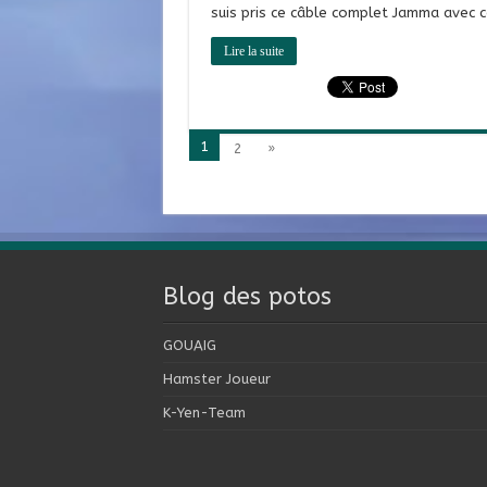
suis pris ce câble complet Jamma avec co
Lire la suite
1
2
»
Blog des potos
GOUAIG
Hamster Joueur
K-Yen-Team