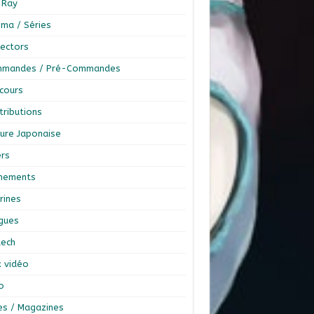
-Ray
éma / Séries
lectors
mandes / Pré-Commandes
cours
tributions
ture Japonaise
ers
nements
rines
ngues
tech
x vidéo
o
res / Magazines