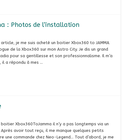
: Photos de l’installation
rticle, je me suis acheté un boitier Xbox360 to JAMMA
logue de la Xbox360 sur mon Astro City. Je dis un grand
dia pour sa gentillesse et son professionnalisme. Il m’a
, il a répondu à mes …
e
boitier Xbox360ToJamma il n’y a pas longtemps via un
. Après avoir tout reçu, il me manque quelques petits
 faire une commande chez Neo-Legend… Tout d’abord, je me