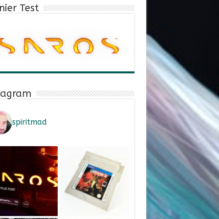
nier Test
tagram
spiritmad