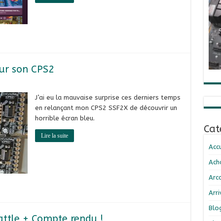
 sur son CPS2
J’ai eu la mauvaise surprise ces derniers temps
en relançant mon CPS2 SSF2X de découvrir un
horrible écran bleu.
Cat
Lire la suite
Accu
Ach
Arc
Arr
Blo
Battle + Compte rendu !