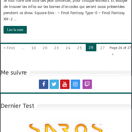
Je vais faire une liste des jeux annoncés, pour chaque éditeurs. Et essayer
de trouver les infos sur les bornes d’arcades qui seront aussi présentées
pendant ce show. Square Enix : – Final Fantasy Type-0 – Final Fantasy
XIII-2 …
Lire la suite
26
« First
...
10
20
23
24
25
27
Page 26 of 27
»
Me suivre
Dernier Test